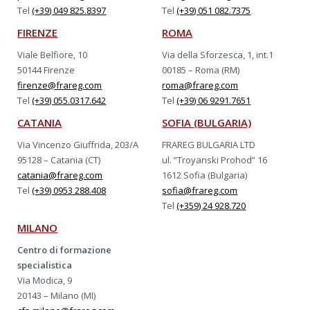
Tel
(+39) 049 825.8397
Tel
(+39) 051 082.7375
FIRENZE
ROMA
Viale Belfiore, 10
Via della Sforzesca, 1, int.1
50144 Firenze
00185 – Roma (RM)
firenze@frareg.com
roma@frareg.com
Tel
(+39) 055.0317.642
Tel
(+39) 06 9291.7651
CATANIA
SOFIA (BULGARIA)
Via Vincenzo Giuffrida, 203/A
FRAREG BULGARIA LTD
95128 – Catania (CT)
ul. “Troyanski Prohod” 16
catania@frareg.com
1612 Sofia (Bulgaria)
Tel
(+39) 0953 288.408
sofia@frareg.com
Tel
(+359) 24 928.720
MILANO
Centro di formazione
specialistica
Via Modica, 9
20143 – Milano (MI)