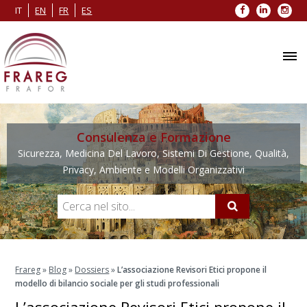
Facebook
LinkedIn
Inst
IT
EN
FR
ES
Consulenza e Formazione
Sicurezza, Medicina Del Lavoro, Sistemi Di Gestione, Qualità,
Privacy, Ambiente e Modelli Organizzativi
Frareg
»
Blog
»
Dossiers
»
L’associazione Revisori Etici propone il
modello di bilancio sociale per gli studi professionali