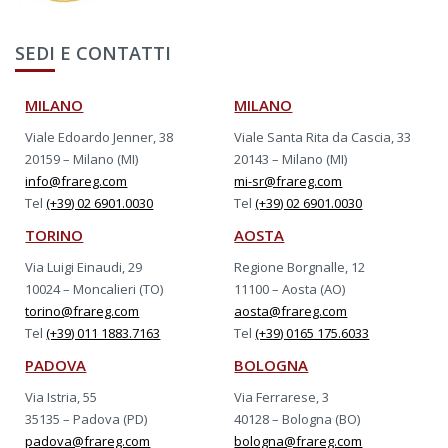
SEDI E CONTATTI
MILANO
MILANO
Viale Edoardo Jenner, 38
Viale Santa Rita da Cascia, 33
20159 – Milano (MI)
20143 – Milano (MI)
info@frareg.com
mi-sr@frareg.com
Tel
(+39) 02 6901.0030
Tel
(+39) 02 6901.0030
TORINO
AOSTA
Via Luigi Einaudi, 29
Regione Borgnalle, 12
10024 – Moncalieri (TO)
11100 – Aosta (AO)
torino@frareg.com
aosta@frareg.com
Tel
(+39) 011 1883.7163
Tel
(+39) 0165 175.6033
PADOVA
BOLOGNA
Via Istria, 55
Via Ferrarese, 3
35135 – Padova (PD)
40128 – Bologna (BO)
padova@frareg.com
bologna@frareg.com