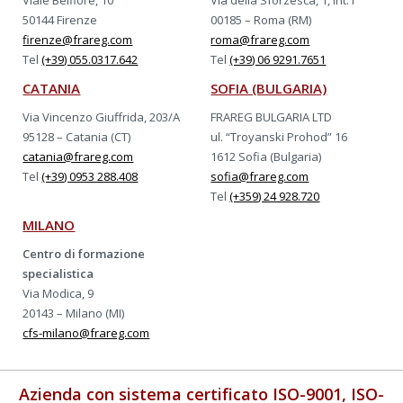
Viale Belfiore, 10
Via della Sforzesca, 1, int.1
50144 Firenze
00185 – Roma (RM)
firenze@frareg.com
roma@frareg.com
Tel
(+39) 055.0317.642
Tel
(+39) 06 9291.7651
CATANIA
SOFIA (BULGARIA)
Via Vincenzo Giuffrida, 203/A
FRAREG BULGARIA LTD
95128 – Catania (CT)
ul. “Troyanski Prohod” 16
catania@frareg.com
1612 Sofia (Bulgaria)
Tel
(+39) 0953 288.408
sofia@frareg.com
Tel
(+359) 24 928.720
MILANO
Centro di formazione
specialistica
Via Modica, 9
20143 – Milano (MI)
cfs-milano@frareg.com
Azienda con sistema certificato ISO-9001, ISO-