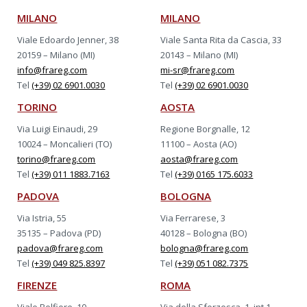
MILANO
MILANO
Viale Edoardo Jenner, 38
Viale Santa Rita da Cascia, 33
20159 – Milano (MI)
20143 – Milano (MI)
info@frareg.com
mi-sr@frareg.com
Tel
(+39) 02 6901.0030
Tel
(+39) 02 6901.0030
TORINO
AOSTA
Via Luigi Einaudi, 29
Regione Borgnalle, 12
10024 – Moncalieri (TO)
11100 – Aosta (AO)
torino@frareg.com
aosta@frareg.com
Tel
(+39) 011 1883.7163
Tel
(+39) 0165 175.6033
PADOVA
BOLOGNA
Via Istria, 55
Via Ferrarese, 3
35135 – Padova (PD)
40128 – Bologna (BO)
padova@frareg.com
bologna@frareg.com
Tel
(+39) 049 825.8397
Tel
(+39) 051 082.7375
FIRENZE
ROMA