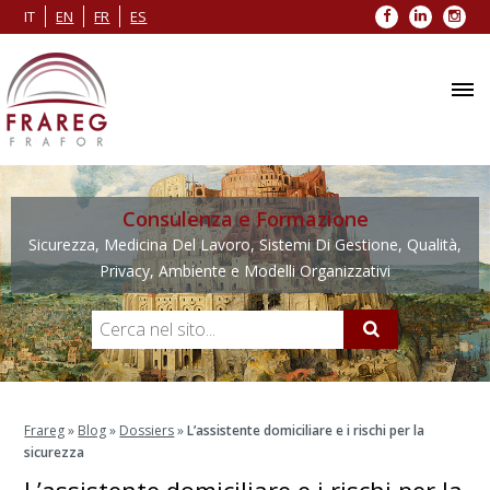
Facebook
LinkedIn
Inst
IT
EN
FR
ES
Consulenza e Formazione
Sicurezza, Medicina Del Lavoro, Sistemi Di Gestione, Qualità,
Privacy, Ambiente e Modelli Organizzativi
Frareg
»
Blog
»
Dossiers
»
L’assistente domiciliare e i rischi per la
sicurezza