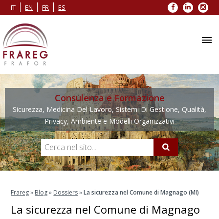
Facebook
LinkedIn
Inst
IT
EN
FR
ES
Consulenza e Formazione
Sicurezza, Medicina Del Lavoro, Sistemi Di Gestione, Qualità,
Privacy, Ambiente e Modelli Organizzativi
Frareg
»
Blog
»
Dossiers
»
La sicurezza nel Comune di Magnago (MI)
La sicurezza nel Comune di Magnago