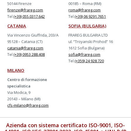
50144 Firenze
00185 – Roma (RM)
firenze@frareg.com
roma@frareg.com
Tel
(+39) 055.0317.642
Tel
(+39) 06 9291.7651
CATANIA
SOFIA (BULGARIA)
Via Vincenzo Giuffrida, 203/A
FRAREG BULGARIA LTD
95128 – Catania (CT)
ul. “Troyanski Prohod” 16
catania@frareg.com
1612 Sofia (Bulgaria)
Tel
(+39) 0953 288.408
sofia@frareg.com
Tel
(+359) 24 928.720
MILANO
Centro di formazione
specialistica
Via Modica, 9
20143 – Milano (MI)
cfs-milano@frareg.com
Azienda con sistema certificato ISO-9001, ISO-