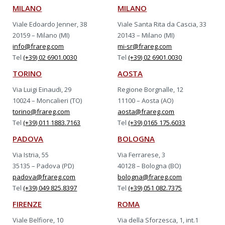
MILANO
MILANO
Viale Edoardo Jenner, 38
Viale Santa Rita da Cascia, 33
20159 – Milano (MI)
20143 – Milano (MI)
info@frareg.com
mi-sr@frareg.com
Tel
(+39) 02 6901.0030
Tel
(+39) 02 6901.0030
TORINO
AOSTA
Via Luigi Einaudi, 29
Regione Borgnalle, 12
10024 – Moncalieri (TO)
11100 – Aosta (AO)
torino@frareg.com
aosta@frareg.com
Tel
(+39) 011 1883.7163
Tel
(+39) 0165 175.6033
PADOVA
BOLOGNA
Via Istria, 55
Via Ferrarese, 3
35135 – Padova (PD)
40128 – Bologna (BO)
padova@frareg.com
bologna@frareg.com
Tel
(+39) 049 825.8397
Tel
(+39) 051 082.7375
FIRENZE
ROMA
Viale Belfiore, 10
Via della Sforzesca, 1, int.1