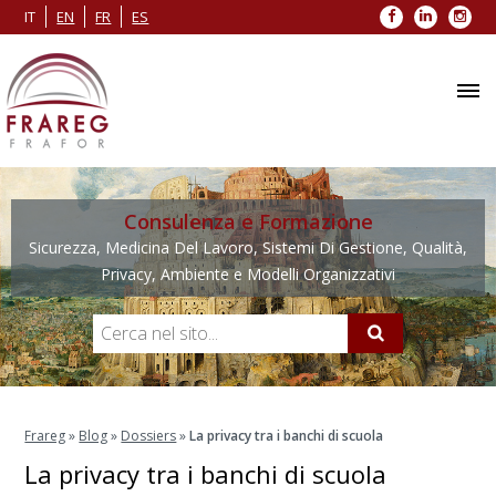
Facebook
LinkedIn
Inst
IT
EN
FR
ES
Consulenza e Formazione
Sicurezza, Medicina Del Lavoro, Sistemi Di Gestione, Qualità,
Privacy, Ambiente e Modelli Organizzativi
Frareg
»
Blog
»
Dossiers
»
La privacy tra i banchi di scuola
La privacy tra i banchi di scuola