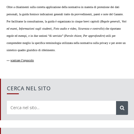
Oltre a chiarimenti sulla corretta applicazione della normativa in materia di protezione dei dati
personali, la guida fornisce indicazioni generali tratte da provvedimenti, pareri e note del Garante.
Per facilitarne la consultazione, la guida è organizzata in cinque brevi capitoli (
Regole generali
,
Voti
ed esami
,
Informazioni sugli studenti
,
Foto audio e video
,
Sicurezza e controllo
) che riportano
regole ed esempi, e in due sezioni “di servizio” (
Parole chiave
,
Per approfondire
) utili per
comprendere meglio la specifica terminologia utilizzata nella normativa sulla privacy e per avere un
sintetico quadro giuridico di riferimento.
»»
scaricare l’opuscolo
CERCA NEL SITO