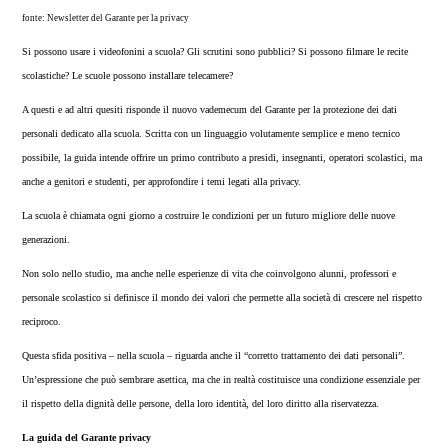
fonte: Newsletter del Garante per la privacy
Si possono usare i videofonini a scuola? Gli scrutini sono pubblici? Si possono filmare le recite
scolastiche? Le scuole possono installare telecamere?
A questi e ad altri quesiti risponde il nuovo vademecum del Garante per la protezione dei dati
personali dedicato alla scuola. Scritta con un linguaggio volutamente semplice e meno tecnico
possibile, la guida intende offrire un primo contributo a presidi, insegnanti, operatori scolastici, ma
anche a genitori e studenti, per approfondire i temi legati alla privacy.
La scuola è chiamata ogni giorno a costruire le condizioni per un futuro migliore delle nuove
generazioni.
Non solo nello studio, ma anche nelle esperienze di vita che coinvolgono alunni, professori e
personale scolastico si definisce il mondo dei valori che permette alla società di crescere nel rispetto
reciproco.
Questa sfida positiva – nella scuola – riguarda anche il “corretto trattamento dei dati personali”.
Un’espressione che può sembrare asettica, ma che in realtà costituisce una condizione essenziale per
il rispetto della dignità delle persone, della loro identità, del loro diritto alla riservatezza.
La guida del Garante privacy