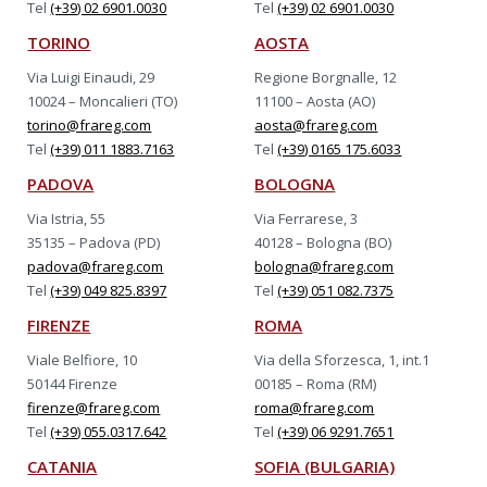
Tel
(+39) 02 6901.0030
Tel
(+39) 02 6901.0030
TORINO
AOSTA
Via Luigi Einaudi, 29
Regione Borgnalle, 12
10024 – Moncalieri (TO)
11100 – Aosta (AO)
torino@frareg.com
aosta@frareg.com
Tel
(+39) 011 1883.7163
Tel
(+39) 0165 175.6033
PADOVA
BOLOGNA
Via Istria, 55
Via Ferrarese, 3
35135 – Padova (PD)
40128 – Bologna (BO)
padova@frareg.com
bologna@frareg.com
Tel
(+39) 049 825.8397
Tel
(+39) 051 082.7375
FIRENZE
ROMA
Viale Belfiore, 10
Via della Sforzesca, 1, int.1
50144 Firenze
00185 – Roma (RM)
firenze@frareg.com
roma@frareg.com
Tel
(+39) 055.0317.642
Tel
(+39) 06 9291.7651
CATANIA
SOFIA (BULGARIA)