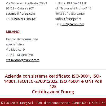
Via Vincenzo Giuffrida, 203/A
FRAREG BULGARIA LTD
95128 – Catania (CT)
ul. “Troyanski Prohod” 16
catania@frareg.com
1612 Sofia (Bulgaria)
Tel
(+39) 0953 288.408
sofia@frareg.com
Tel
(+359) 24 928.720
MILANO
Centro di formazione
specialistica
Via Modica, 9
20143 – Milano (MI)
cfs-milano@frareg.com
Azienda con sistema certificato ISO-9001, ISO-
14001, ISO/IEC-27001:2022, ISO 45001 e UNI PdR
125
Certificazioni Frareg
© 1989-2026 Frareg S.r.l. - Tutti i diritti sono riservati - Partita IVA 11157810158