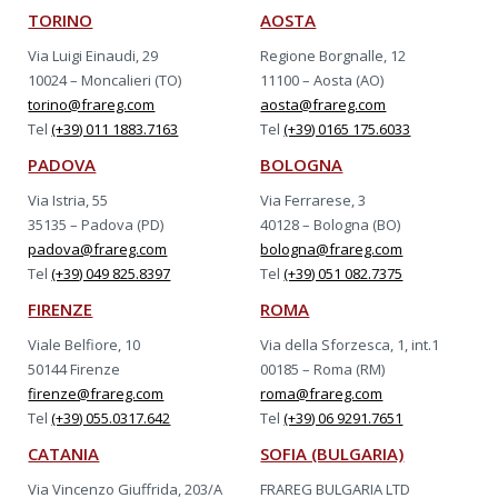
TORINO
AOSTA
Via Luigi Einaudi, 29
Regione Borgnalle, 12
10024 – Moncalieri (TO)
11100 – Aosta (AO)
torino@frareg.com
aosta@frareg.com
Tel
(+39) 011 1883.7163
Tel
(+39) 0165 175.6033
PADOVA
BOLOGNA
Via Istria, 55
Via Ferrarese, 3
35135 – Padova (PD)
40128 – Bologna (BO)
padova@frareg.com
bologna@frareg.com
Tel
(+39) 049 825.8397
Tel
(+39) 051 082.7375
FIRENZE
ROMA
Viale Belfiore, 10
Via della Sforzesca, 1, int.1
50144 Firenze
00185 – Roma (RM)
firenze@frareg.com
roma@frareg.com
Tel
(+39) 055.0317.642
Tel
(+39) 06 9291.7651
CATANIA
SOFIA (BULGARIA)
Via Vincenzo Giuffrida, 203/A
FRAREG BULGARIA LTD