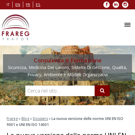
Facebook
LinkedIn
Inst
IT
EN
FR
ES
Consulenza e Formazione
Sicurezza, Medicina Del Lavoro, Sistemi Di Gestione, Qualità,
Privacy, Ambiente e Modelli Organizzativi
Frareg
»
Blog
»
Dossiers
»
La nuova versione delle norme UNI EN ISO
9001 e UNI EN ISO 14001