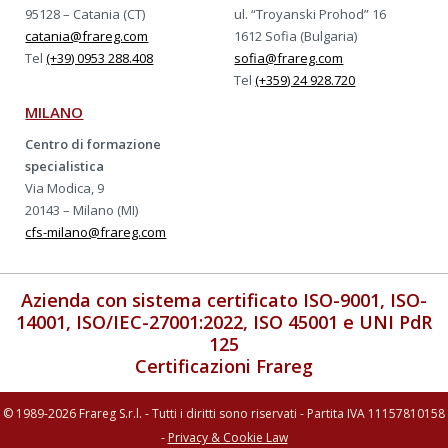
95128 – Catania (CT)
ul. “Troyanski Prohod” 16
catania@frareg.com
1612 Sofia (Bulgaria)
Tel
(+39) 0953 288.408
sofia@frareg.com
Tel
(+359) 24 928.720
MILANO
Centro di formazione
specialistica
Via Modica, 9
20143 – Milano (MI)
cfs-milano@frareg.com
Azienda con sistema certificato ISO-9001, ISO-
14001, ISO/IEC-27001:2022, ISO 45001 e UNI PdR
125
Certificazioni Frareg
© 1989-2026 Frareg S.r.l. - Tutti i diritti sono riservati - Partita IVA 11157810158
-
Privacy & Cookie Law