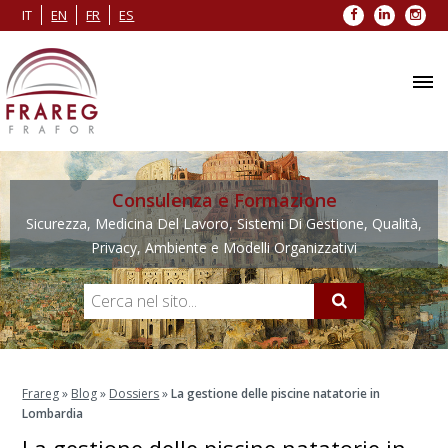
Facebook
LinkedIn
Inst
IT
EN
FR
ES
Consulenza e Formazione
Sicurezza, Medicina Del Lavoro, Sistemi Di Gestione, Qualità,
Privacy, Ambiente e Modelli Organizzativi
Frareg
»
Blog
»
Dossiers
»
La gestione delle piscine natatorie in
Lombardia