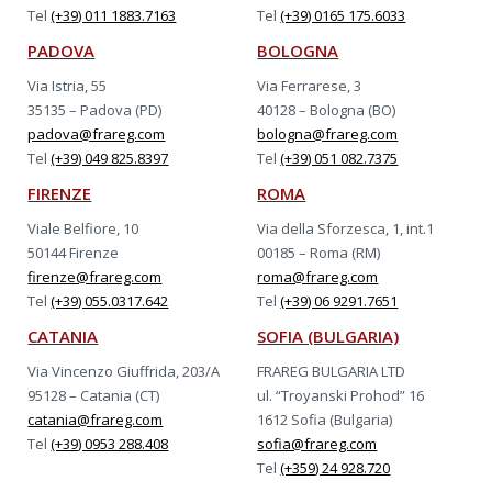
Tel
(+39) 011 1883.7163
Tel
(+39) 0165 175.6033
PADOVA
BOLOGNA
Via Istria, 55
Via Ferrarese, 3
35135 – Padova (PD)
40128 – Bologna (BO)
padova@frareg.com
bologna@frareg.com
Tel
(+39) 049 825.8397
Tel
(+39) 051 082.7375
FIRENZE
ROMA
Viale Belfiore, 10
Via della Sforzesca, 1, int.1
50144 Firenze
00185 – Roma (RM)
firenze@frareg.com
roma@frareg.com
Tel
(+39) 055.0317.642
Tel
(+39) 06 9291.7651
CATANIA
SOFIA (BULGARIA)
Via Vincenzo Giuffrida, 203/A
FRAREG BULGARIA LTD
95128 – Catania (CT)
ul. “Troyanski Prohod” 16
catania@frareg.com
1612 Sofia (Bulgaria)
Tel
(+39) 0953 288.408
sofia@frareg.com
Tel
(+359) 24 928.720