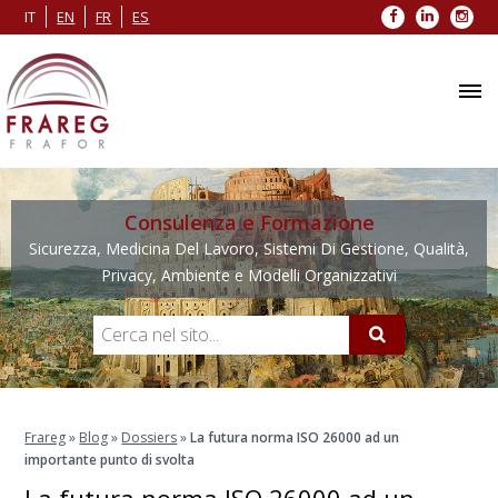
Facebook
LinkedIn
Inst
IT
EN
FR
ES
Consulenza e Formazione
Sicurezza, Medicina Del Lavoro, Sistemi Di Gestione, Qualità,
Privacy, Ambiente e Modelli Organizzativi
Frareg
»
Blog
»
Dossiers
»
La futura norma ISO 26000 ad un
importante punto di svolta