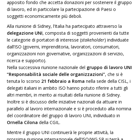
apposito fondo che accetta donazioni per sostenere il gruppo
di lavoro, ed in particolare la partecipazione di Paesi o
soggetti economicamente più deboli.
Alla riunione di Sidney, l’Italia ha partecipato attraverso la
delegazione UNI
, composta di soggetti provenienti da tutte
le categorie di portatori di interesse (
stakeholder
) individuate
dall’ISO (governi, imprenditoria, lavoratori, consumatori,
organizzazioni non governative, organizzazioni di servizio,
ricerca e supporto).
Nella successiva riunione nazionale del
gruppo di lavoro UNI
“Responsabilità sociale delle organizzazioni”
, che si è
tenuta lo scorso
21 febbraio a Roma
nella sede della CISL, i
delegati italiani in ambito ISO hanno potuto riferire a tutti gli
altri membri, in merito ai risultati della riunione di Sidney.
Inoltre si è discusso delle iniziative nazionali da attuare in
parallelo al lavoro internazionale e si è proceduto alla nomina
del coordinatore del gruppo di lavoro UNI, individuato in
Ornella Cilona
della CGIL.
Mentre il gruppo UNI continuerà le proprie attività, la
prossima riunione internazionale dell’ISO/WG SR si terrà a