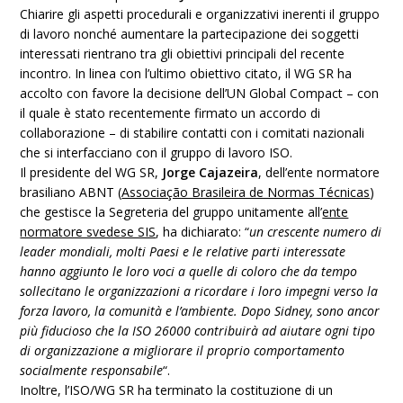
Chiarire gli aspetti procedurali e organizzativi inerenti il gruppo
di lavoro nonché aumentare la partecipazione dei soggetti
interessati rientrano tra gli obiettivi principali del recente
incontro. In linea con l’ultimo obiettivo citato, il WG SR ha
accolto con favore la decisione dell’UN Global Compact – con
il quale è stato recentemente firmato un accordo di
collaborazione – di stabilire contatti con i comitati nazionali
che si interfacciano con il gruppo di lavoro ISO.
Il presidente del WG SR,
Jorge Cajazeira
, dell’ente normatore
brasiliano ABNT (
Associação Brasileira de Normas Técnicas
)
che gestisce la Segreteria del gruppo unitamente all’
ente
normatore svedese SIS
, ha dichiarato: “
un crescente numero di
leader mondiali, molti Paesi e le relative parti interessate
hanno aggiunto le loro voci a quelle di coloro che da tempo
sollecitano le organizzazioni a ricordare i loro impegni verso la
forza lavoro, la comunità e l’ambiente. Dopo Sidney, sono ancor
più fiducioso che la ISO 26000 contribuirà ad aiutare ogni tipo
di organizzazione a migliorare il proprio comportamento
socialmente responsabile
“.
Inoltre, l’ISO/WG SR ha terminato la costituzione di un