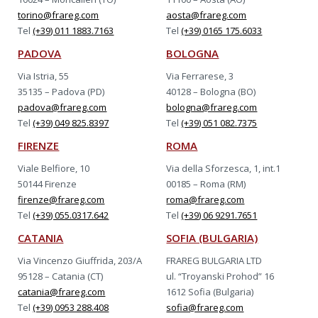
torino@frareg.com
aosta@frareg.com
Tel
(+39) 011 1883.7163
Tel
(+39) 0165 175.6033
PADOVA
BOLOGNA
Via Istria, 55
Via Ferrarese, 3
35135 – Padova (PD)
40128 – Bologna (BO)
padova@frareg.com
bologna@frareg.com
Tel
(+39) 049 825.8397
Tel
(+39) 051 082.7375
FIRENZE
ROMA
Viale Belfiore, 10
Via della Sforzesca, 1, int.1
50144 Firenze
00185 – Roma (RM)
firenze@frareg.com
roma@frareg.com
Tel
(+39) 055.0317.642
Tel
(+39) 06 9291.7651
CATANIA
SOFIA (BULGARIA)
Via Vincenzo Giuffrida, 203/A
FRAREG BULGARIA LTD
95128 – Catania (CT)
ul. “Troyanski Prohod” 16
catania@frareg.com
1612 Sofia (Bulgaria)
Tel
(+39) 0953 288.408
sofia@frareg.com