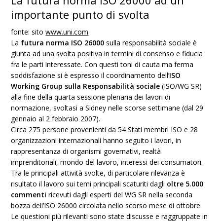
La futura norma ISO 26000 ad un
importante punto di svolta
fonte: sito
www.uni.com
La
futura norma ISO 26000
sulla responsabilità sociale è
giunta ad una svolta positiva in termini di consenso e fiducia
fra le parti interessate. Con questi toni di cauta ma ferma
soddisfazione si è espresso il coordinamento dell’
ISO
Working Group sulla Responsabilità sociale
(ISO/WG SR)
alla fine della quarta sessione plenaria dei lavori di
normazione, svoltasi a Sidney nelle scorse settimane (dal 29
gennaio al 2 febbraio 2007).
Circa 275 persone provenienti da 54 Stati membri ISO e 28
organizzazioni internazionali hanno seguito i lavori, in
rappresentanza di organismi governativi, realtà
imprenditoriali, mondo del lavoro, interessi dei consumatori.
Tra le principali attività svolte, di particolare rilevanza è
risultato il lavoro sui temi principali scaturiti dagli
oltre 5.000
commenti
ricevuti dagli esperti del WG SR nella seconda
bozza dell’ISO 26000 circolata nello scorso mese di ottobre.
Le questioni più rilevanti sono state discusse e raggruppate in