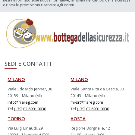
Resta informato sulle nuove normative, le novità nel campo della sicurezza
e ricevi le promozioni riservate agli iscritti.
SEDI E CONTATTI
MILANO
MILANO
Viale Edoardo Jenner, 38
Viale Santa Rita da Cascia, 33
20159 – Milano (MI)
20143 – Milano (MI)
info@frareg.com
mi-sr@frareg.com
Tel
(+39) 02 6901.0030
Tel
(+39) 02 6901.0030
TORINO
AOSTA
Via Luigi Einaudi, 29
Regione Borgnalle, 12
10024 – Moncalieri (TO)
11100 – Aosta (AO)