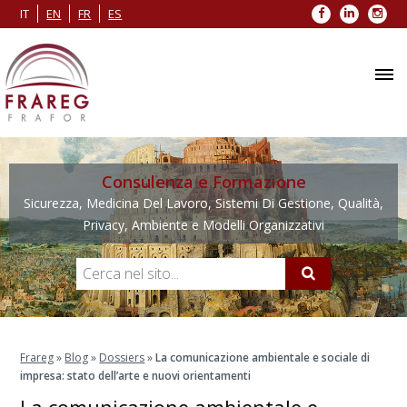
Facebook
LinkedIn
Inst
IT
EN
FR
ES
Consulenza e Formazione
Sicurezza, Medicina Del Lavoro, Sistemi Di Gestione, Qualità,
Privacy, Ambiente e Modelli Organizzativi
Frareg
»
Blog
»
Dossiers
»
La comunicazione ambientale e sociale di
impresa: stato dell’arte e nuovi orientamenti