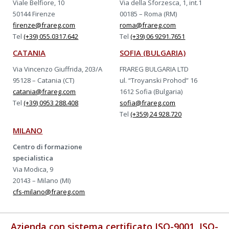
Viale Belfiore, 10
Via della Sforzesca, 1, int.1
50144 Firenze
00185 – Roma (RM)
firenze@frareg.com
roma@frareg.com
Tel
(+39) 055.0317.642
Tel
(+39) 06 9291.7651
CATANIA
SOFIA (BULGARIA)
Via Vincenzo Giuffrida, 203/A
FRAREG BULGARIA LTD
95128 – Catania (CT)
ul. “Troyanski Prohod” 16
catania@frareg.com
1612 Sofia (Bulgaria)
Tel
(+39) 0953 288.408
sofia@frareg.com
Tel
(+359) 24 928.720
MILANO
Centro di formazione
specialistica
Via Modica, 9
20143 – Milano (MI)
cfs-milano@frareg.com
Azienda con sistema certificato ISO-9001, ISO-