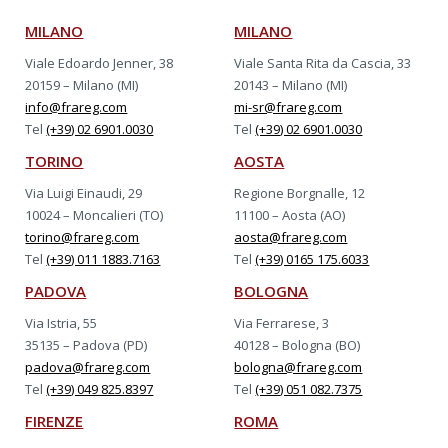
MILANO
MILANO
Viale Edoardo Jenner, 38
Viale Santa Rita da Cascia, 33
20159 – Milano (MI)
20143 – Milano (MI)
info@frareg.com
mi-sr@frareg.com
Tel
(+39) 02 6901.0030
Tel
(+39) 02 6901.0030
TORINO
AOSTA
Via Luigi Einaudi, 29
Regione Borgnalle, 12
10024 – Moncalieri (TO)
11100 – Aosta (AO)
torino@frareg.com
aosta@frareg.com
Tel
(+39) 011 1883.7163
Tel
(+39) 0165 175.6033
PADOVA
BOLOGNA
Via Istria, 55
Via Ferrarese, 3
35135 – Padova (PD)
40128 – Bologna (BO)
padova@frareg.com
bologna@frareg.com
Tel
(+39) 049 825.8397
Tel
(+39) 051 082.7375
FIRENZE
ROMA