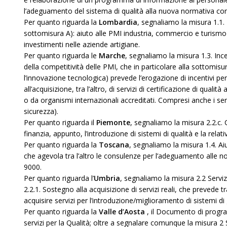
l’adeguamento del sistema di qualità alla nuova normativa comun
Per quanto riguarda la
Lombardia
, segnaliamo la misura 1.1. 
sottomisura A): aiuto alle PMI industria, commercio e turismo 
investimenti nelle aziende artigiane.
Per quanto riguarda le
Marche
, segnaliamo la misura 1.3. Ince
della competitività delle PMI, che in particolare alla sottomisura 
l’innovazione tecnologica) prevede l’erogazione di incentivi pe
all’acquisizione, tra l’altro, di servizi di certificazione di qual
o da organismi internazionali accreditati. Compresi anche i serv
sicurezza).
Per quanto riguarda il
Piemonte
, segnaliamo la misura 2.2.c. 
finanzia, appunto, l’introduzione di sistemi di qualità e la relati
Per quanto riguarda la
Toscana
, segnaliamo la misura 1.4. Aiu
che agevola tra l’altro le consulenze per l’adeguamento alle n
9000.
Per quanto riguarda l’
Umbria
, segnaliamo la misura 2.2 Servi
2.2.1. Sostegno alla acquisizione di servizi reali, che prevede tr
acquisire servizi per l’introduzione/miglioramento di sistemi di 
Per quanto riguarda la
Valle d’Aosta
, il Documento di progr
servizi per la Qualità; oltre a segnalare comunque la misura 2 