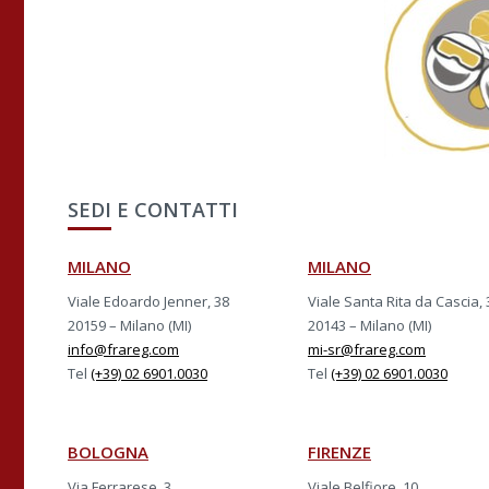
SEDI E CONTATTI
MILANO
MILANO
Viale Edoardo Jenner, 38
Viale Santa Rita da Cascia, 
20159 – Milano (MI)
20143 – Milano (MI)
info@frareg.com
mi-sr@frareg.com
Tel
(+39) 02 6901.0030
Tel
(+39) 02 6901.0030
BOLOGNA
FIRENZE
Via Ferrarese, 3
Viale Belfiore, 10