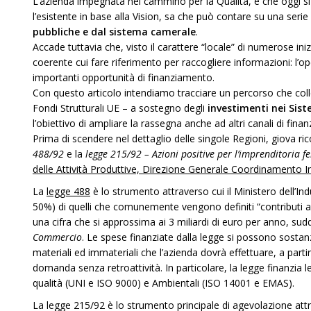
L’azienda impegnata nel cammino per la Qualità, e che oggi si
l’esistente in base alla Vision, sa che può contare su una serie
pubbliche e dal sistema camerale
.
Accade tuttavia che, visto il carattere “locale” di numerose in
coerente cui fare riferimento per raccogliere informazioni: l’o
importanti opportunità di finanziamento.
Con questo articolo intendiamo tracciare un percorso che colle
Fondi Strutturali UE – a sostegno degli
investimenti nei Sist
l’obiettivo di ampliare la rassegna anche ad altri canali di fin
Prima di scendere nel dettaglio delle singole Regioni, giova rico
488/92
e la
legge 215/92 – Azioni positive per l’imprenditoria f
delle Attività Produttive, Direzione Generale Coordinamento In
La
legge 488
è lo strumento attraverso cui il Ministero dell’Indus
50%) di quelli che comunemente vengono definiti “contributi a f
una cifra che si approssima ai 3 miliardi di euro per anno, suddi
Commercio
. Le spese finanziate dalla legge si possono sostanzi
materiali ed immateriali che l’azienda dovrà effettuare, a part
domanda senza retroattività. In particolare, la legge finanzia l
qualità (UNI e ISO 9000) e Ambientali (ISO 14001 e EMAS).
La legge 215/92 è lo strumento principale di agevolazione attra