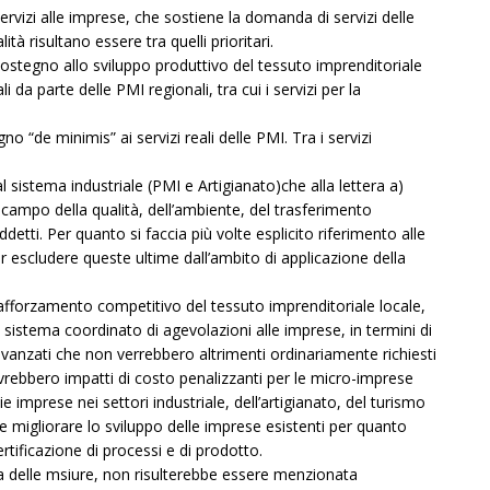
ervizi alle imprese, che sostiene la domanda di servizi delle
lità risultano essere tra quelli prioritari.
ostegno allo sviluppo produttivo del tessuto imprenditoriale
i da parte delle PMI regionali, tra cui i servizi per la
o “de minimis” ai servizi reali delle PMI. Tra i servizi
l sistema industriale (PMI e Artigianato)che alla lettera a)
l campo della qualità, dell’ambiente, del trasferimento
detti. Per quanto si faccia più volte esplicito riferimento alle
r escludere queste ultime dall’ambito di applicazione della
afforzamento competitivo del tessuto imprenditoriale locale,
 sistema coordinato di agevolazioni alle imprese, in termini di
li avanzati che non verrebbero altrimenti ordinariamente richiesti
vrebbero impatti di costo penalizzanti per le micro-imprese
ie imprese nei settori industriale, dell’artigianato, del turismo
re e migliorare lo sviluppo delle imprese esistenti per quanto
certificazione di processi e di prodotto.
a delle msiure, non risulterebbe essere menzionata