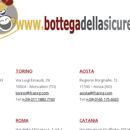
TORINO
AOSTA
33
Via Luigi Einaudi, 29
Regione Borgnalle, 12
10024 – Moncalieri (TO)
11100 – Aosta (AO)
torino@frareg.com
aosta@frareg.com
Tel
(+39) 011 1883.7163
Tel
(+39) 0165 175.6033
ROMA
CATANIA
Via della Sforzesca, 1, int.1
Via Vincenzo Giuffrida, 203/