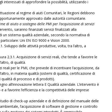
interessati di approfondire la possibilità, utilizzando i
 attuazione al regime di aiuti Comunitari, le Regioni debbono
portunamente approvato dalle autorità comunitarie.
ime di aiuto a sostegno delle PMI per l’acquisizione di servizi
tervento, saranno finanziati servizi finalizzati alla
 di un sistema qualità aziendale, secondo la normativa di
 particolare: Uni EN ISO 9000 e Vision 2000.
. Sviluppo delle attività produttive, volta, tra l’altro, a
ura 2.3.1. Acquisizione di servizi reali, che tende a favorire le
altro, di qualità.
i reali per le PMI, che prevede di incentivare l’acquisizione, da
’altro, in materia qualità (sistemi di qualità, certificazione di
qualità di processo e di prodotti).
gno all’innovazione lettera E Qualità aziendale. L’intervento è
e a favorire l’efficienza e la competitività delle imprese
studio di check-up aziendale e di definizione del manuale delle
 ambientale, l’acquisizione di software di gestione e controllo
sulla gestione dei sistemi introdotti. È ammissibile