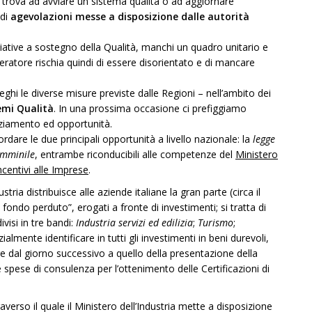
 trova ad avviare un sistema qualità o ad aggiornare
 di
agevolazioni messe a disposizione dalle autorità
iziative a sostegno della Qualità, manchi un quadro unitario e
peratore rischia quindi di essere disorientato e di mancare
ghi le diverse misure previste dalle Regioni – nell’ambito dei
emi Qualità
. In una prossima occasione ci prefiggiamo
anziamento ed opportunità.
rdare le due principali opportunità a livello nazionale: la
legge
emminile
, entrambe riconducibili alle competenze del
Ministero
centivi alle Imprese
.
tria distribuisce alle aziende italiane la gran parte (circa il
ondo perduto”, erogati a fronte di investimenti; si tratta di
visi in tre bandi:
Industria servizi ed edilizia
;
Turismo
;
almente identificare in tutti gli investimenti in beni durevoli,
ire dal giorno successivo a quello della presentazione della
e spese di consulenza per l’ottenimento delle Certificazioni di
verso il quale il Ministero dell’Industria mette a disposizione