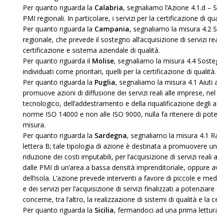
Per quanto riguarda la
Calabria
, segnaliamo l’Azione 4.1.d – S
PMI regionali. In particolare, i servizi per la certificazione di qua
Per quanto riguarda la
Campania
, segnaliamo la misura 4.2 S
regionale, che prevede il sostegno all’acquisizione di servizi real
certificazione e sistema aziendale di qualità.
Per quanto riguarda il
Molise
, segnaliamo la misura 4.4 Sostegn
individuati come prioritari, quelli per la certificazione di qualità.
Per quanto riguarda la
Puglia
, segnaliamo la misura 4.1 Aiuti a
promuove azioni di diffusione dei servizi reali alle imprese, ne
tecnologico, dell’addestramento e della riqualificazione degli ad
norme ISO 14000 e non alle ISO 9000, nulla fa ritenere di pote
misura.
Per quanto riguarda la
Sardegna
, segnaliamo la misura 4.1 R
lettera B; tale tipologia di azione è destinata a promuovere un
riduzione dei costi imputabili, per l’acquisizione di servizi rea
dalle PMI di un’area a bassa densità imprenditoriale, oppure a
dell’isola. L’azione prevede interventi a favore di piccole e med
e dei servizi per l’acquisizione di servizi finalizzati a potenzia
concerne, tra l’altro, la realizzazione di sistemi di qualità e la 
Per quanto riguarda la
Sicilia
, fermandoci ad una prima lettur