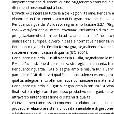
l’implementazione di sistemi qualità. Suggeriamo comunque agli 
riferimenti mezionati qui a lato.
L’
Obiettivo 2
interessa tutte le altre Regioni italiane. Per dare
elaborare un Documento Unico di Programmazione, che va op
Per quanto riguarda l’
Abruzzo
, segnaliamo l’azione 2.2.1. “
Reg
reali – certificazione di sistemi aziendali
“. Nell’ambito di tale in
progettazione di sistemi per la tutela ambientale, all’impianto
unificazione europea, ovvero in base a normative nazionali, in
Per quanto riguarda l’
Emilia Romagna
, segnaliamo l’azione 1.1
sostenere lecertificazioni di qualità (ISO 9001).
Per quanto riguarda il
Friuli Venezia Giulia
, segnaliamo la mis
PMI nell’acquisizione di consulenza strategiche in materia, tra l’
Per quanto riguarda il
Lazio
, segnaliamo la misura IV.1.1 Serviz
parte delle PMI, di servizi qualificati di consulenza esterna, tra l
qualità, adeguamento alle normative comunitarie in materia di 
Per quanto riguarda la
Liguria
, segnaliamo la misura 1.4 Soste
finalizzato a migliorare il processo produttivo ed organizzativo 
attraverso l’interiorizzazione di sistemi di qualità.
Gli investimenti ammissibili concernono l’elaborazione di uno 
procedure relativo ai sistemi di qualità aziendale e di gestione
e l’elaborazione di un programma di informazione al personale 