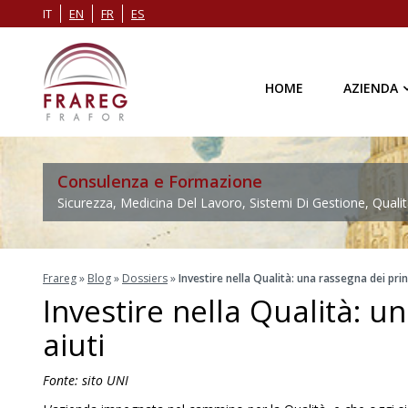
IT
EN
FR
ES
HOME
AZIENDA
Consulenza e Formazione
Sicurezza, Medicina Del Lavoro, Sistemi Di Gestione, Qualit
Frareg
»
Blog
»
Dossiers
»
Investire nella Qualità: una rassegna dei princ
Investire nella Qualità: u
aiuti
Fonte: sito UNI