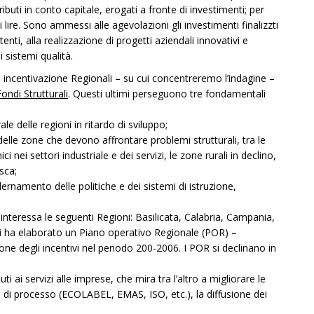
buti in conto capitale, erogati a fronte di investimenti; per
i lire. Sono ammessi alle agevolazioni gli investimenti finalizzti
istenti, alla realizzazione di progetti aziendali innovativi e
di sistemi qualità.
i incentivazione Regionali – su cui concentreremo l’indagine –
Fondi Strutturali
. Questi ultimi perseguono tre fondamentali
e delle regioni in ritardo di sviluppo;
elle zone che devono affrontare problemi strutturali, tra le
i settori industriale e dei servizi, le zone rurali in declino,
esca;
rnamento delle politiche e dei sistemi di istruzione,
a interessa le seguenti Regioni: Basilicata, Calabria, Campania,
oni ha elaborato un Piano operativo Regionale (POR) –
e degli incentivi nel periodo 200-2006. I POR si declinano in
ti ai servizi alle imprese, che mira tra l’altro a migliorare le
 e di processo (ECOLABEL, EMAS, ISO, etc.), la diffusione dei