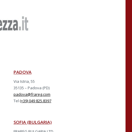
PADOVA
Via Istria, 55
35135 – Padova (PD)
padova@frareg.com
Tel
(+39) 049 825.8397
SOFIA (BULGARIA)
A
FRAREG BULGARIA LTD