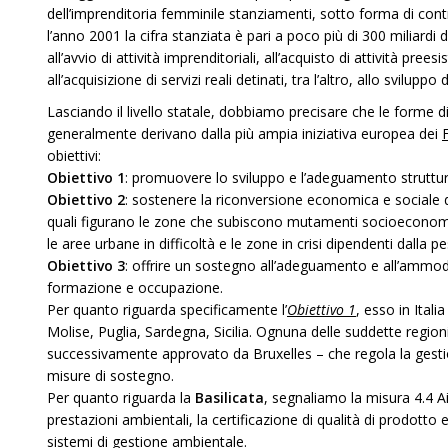
dell’imprenditoria femminile stanziamenti, sotto forma di contri
l’anno 2001 la cifra stanziata è pari a poco più di 300 miliardi d
all’avvio di attività imprenditoriali, all’acquisto di attività prees
all’acquisizione di servizi reali detinati, tra l’altro, allo sviluppo 
Lasciando il livello statale, dobbiamo precisare che le forme d
generalmente derivano dalla più ampia iniziativa europea dei
obiettivi:
Obiettivo 1
: promuovere lo sviluppo e l’adeguamento struttural
Obiettivo 2
: sostenere la riconversione economica e sociale d
quali figurano le zone che subiscono mutamenti socioeconomici ne
le aree urbane in difficoltà e le zone in crisi dipendenti dalla p
Obiettivo 3
: offrire un sostegno all’adeguamento e all’ammode
formazione e occupazione.
Per quanto riguarda specificamente l’
Obiettivo 1
, esso in Itali
Molise, Puglia, Sardegna, Sicilia. Ognuna delle suddette regi
successivamente approvato da Bruxelles – che regola la gestion
misure di sostegno.
Per quanto riguarda la
Basilicata
, segnaliamo la misura 4.4 Aiu
prestazioni ambientali, la certificazione di qualità di prodotto
sistemi di gestione ambientale.