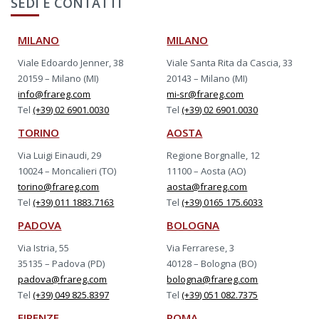
SEDI E CONTATTI
MILANO
MILANO
Viale Edoardo Jenner, 38
Viale Santa Rita da Cascia, 33
20159 – Milano (MI)
20143 – Milano (MI)
info@frareg.com
mi-sr@frareg.com
Tel
(+39) 02 6901.0030
Tel
(+39) 02 6901.0030
TORINO
AOSTA
Via Luigi Einaudi, 29
Regione Borgnalle, 12
10024 – Moncalieri (TO)
11100 – Aosta (AO)
torino@frareg.com
aosta@frareg.com
Tel
(+39) 011 1883.7163
Tel
(+39) 0165 175.6033
PADOVA
BOLOGNA
Via Istria, 55
Via Ferrarese, 3
35135 – Padova (PD)
40128 – Bologna (BO)
padova@frareg.com
bologna@frareg.com
Tel
(+39) 049 825.8397
Tel
(+39) 051 082.7375
FIRENZE
ROMA