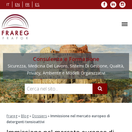
Facebook
LinkedIn
Inst
IT
EN
FR
ES
Consulenza e Formazione
Sicurezza, Medicina Del Lavoro, Sistemi Di Gestione, Qualità,
Privacy, Ambiente e Modelli Organizzativi
Frareg
»
Blog
»
Dossiers
»
Immissione nel mercato europeo di
detergenti tensioattivi