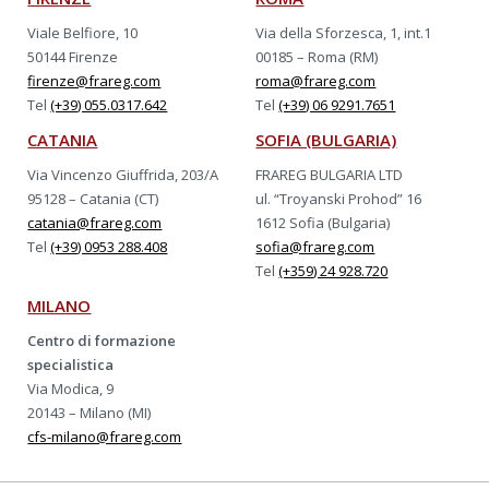
Viale Belfiore, 10
Via della Sforzesca, 1, int.1
50144 Firenze
00185 – Roma (RM)
firenze@frareg.com
roma@frareg.com
Tel
(+39) 055.0317.642
Tel
(+39) 06 9291.7651
CATANIA
SOFIA (BULGARIA)
Via Vincenzo Giuffrida, 203/A
FRAREG BULGARIA LTD
95128 – Catania (CT)
ul. “Troyanski Prohod” 16
catania@frareg.com
1612 Sofia (Bulgaria)
Tel
(+39) 0953 288.408
sofia@frareg.com
Tel
(+359) 24 928.720
MILANO
Centro di formazione
specialistica
Via Modica, 9
20143 – Milano (MI)
cfs-milano@frareg.com