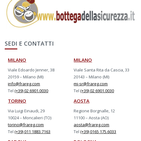
SEDI E CONTATTI
MILANO
MILANO
Viale Edoardo Jenner, 38
Viale Santa Rita da Cascia, 33
20159 – Milano (MI)
20143 – Milano (MI)
info@frareg.com
mi-sr@frareg.com
Tel
(+39) 02 6901.0030
Tel
(+39) 02 6901.0030
TORINO
AOSTA
Via Luigi Einaudi, 29
Regione Borgnalle, 12
10024 – Moncalieri (TO)
11100 – Aosta (AO)
torino@frareg.com
aosta@frareg.com
Tel
(+39) 011 1883.7163
Tel
(+39) 0165 175.6033