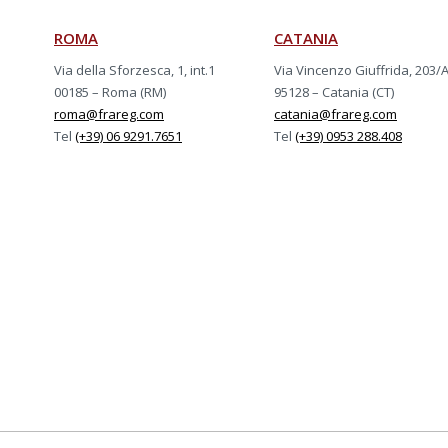
ROMA
CATANIA
Via della Sforzesca, 1, int.1
Via Vincenzo Giuffrida, 203/
00185 – Roma (RM)
95128 – Catania (CT)
roma@frareg.com
catania@frareg.com
Tel
(+39) 06 9291.7651
Tel
(+39) 0953 288.408