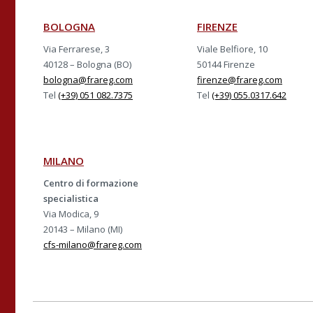
BOLOGNA
FIRENZE
Via Ferrarese, 3
Viale Belfiore, 10
40128 – Bologna (BO)
50144 Firenze
bologna@frareg.com
firenze@frareg.com
Tel
(+39) 051 082.7375
Tel
(+39) 055.0317.642
MILANO
Centro di formazione
specialistica
Via Modica, 9
20143 – Milano (MI)
cfs-milano@frareg.com