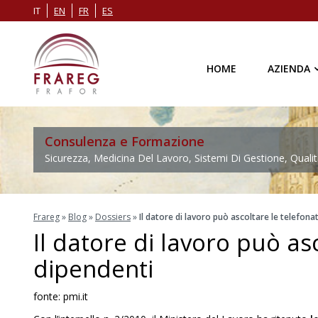
IT
EN
FR
ES
HOME
AZIENDA
Consulenza e Formazione
Sicurezza, Medicina Del Lavoro, Sistemi Di Gestione, Qualit
Frareg
»
Blog
»
Dossiers
»
Il datore di lavoro può ascoltare le telefona
Il datore di lavoro può as
dipendenti
fonte: pmi.it