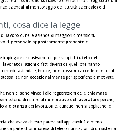
egittimo il controllo sul lavoro
con l’utilizzo di
registrazioni
enze aziendali (il monitoraggio dell’attività aziendale) e di
i, cosa dice la legge
di lavoro
o, nelle aziende di maggiori dimensioni,
zzo di
personale appositamente preposto
o
 impiegate esclusivamente per scopi di
tutela del
i lavoratori
azioni o fatti diversi da quelli che hanno
patrimonio aziendale; inoltre,
non possono accedere in locali
la stessa, se non
eccezionalmente
per specifiche e motivate
 che
non ci sono vincoli
alle registrazioni delle
chiamate
ermettono di risalire al
nominativo del lavoratore
perché,
lo a distanza
dei lavoratori e, dunque, non si applicano le
tria
che aveva chiesto parere sull’applicabilità o meno
lazione da parte di un’impresa di telecomunicazioni di un sistema