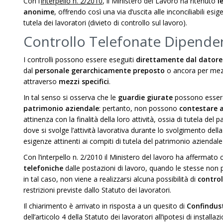
Con l’
interpello n. 2/2010
, il Ministero del Lavoro ha ritenuto
l
anonime
, offrendo così una via d’uscita alle inconciliabili esig
tutela dei lavoratori (divieto di controllo sul lavoro).
Controllo Telefonate Dipendent
I controlli possono essere eseguiti
direttamente dal datore 
dal
personale gerarchicamente preposto
o ancora per me
attraverso
mezzi specifici
.
In tal senso si osserva che le
guardie giurate
possono essere
patrimonio aziendale
: pertanto, non possono
contestare a
attinenza con la finalità della loro attività, ossia di tutela del 
dove si svolge l’attività lavorativa durante lo svolgimento del
esigenze attinenti ai compiti di tutela del patrimonio aziendale
Con l’interpello n. 2/2010 il Ministero del lavoro ha affermato
telefoniche
dalle postazioni di lavoro, quando le stesse non p
in tal caso, non viene a realizzarsi alcuna possibilità di
control
restrizioni previste dallo Statuto dei lavoratori.
Il chiarimento è arrivato in risposta a un quesito di
Confindus
dell’articolo 4 della Statuto dei lavoratori all’ipotesi di instal