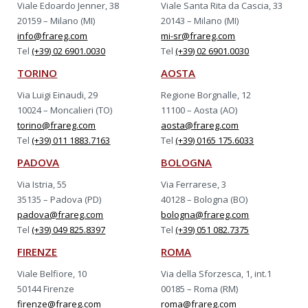
Viale Edoardo Jenner, 38
Viale Santa Rita da Cascia, 33
20159 – Milano (MI)
20143 – Milano (MI)
info@frareg.com
mi-sr@frareg.com
Tel
(+39) 02 6901.0030
Tel
(+39) 02 6901.0030
TORINO
AOSTA
Via Luigi Einaudi, 29
Regione Borgnalle, 12
10024 – Moncalieri (TO)
11100 – Aosta (AO)
torino@frareg.com
aosta@frareg.com
Tel
(+39) 011 1883.7163
Tel
(+39) 0165 175.6033
PADOVA
BOLOGNA
Via Istria, 55
Via Ferrarese, 3
35135 – Padova (PD)
40128 – Bologna (BO)
padova@frareg.com
bologna@frareg.com
Tel
(+39) 049 825.8397
Tel
(+39) 051 082.7375
FIRENZE
ROMA
Viale Belfiore, 10
Via della Sforzesca, 1, int.1
50144 Firenze
00185 – Roma (RM)
firenze@frareg.com
roma@frareg.com