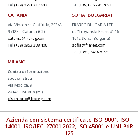
Tel
(+39) 055.0317.642
Tel
(+39) 06 9291.7651
CATANIA
SOFIA (BULGARIA)
Via Vincenzo Giuffrida, 203/A
FRAREG BULGARIA LTD
95128 – Catania (CT)
ul. “Troyanski Prohod” 16
catania@frareg.com
1612 Sofia (Bulgaria)
Tel
(+39) 0953 288.408
sofia@frareg.com
Tel
(+359) 24 928.720
MILANO
Centro di formazione
specialistica
Via Modica, 9
20143 – Milano (MI)
cfs-milano@frareg.com
Azienda con sistema certificato ISO-9001, ISO-
14001, ISO/IEC-27001:2022, ISO 45001 e UNI PdR
125