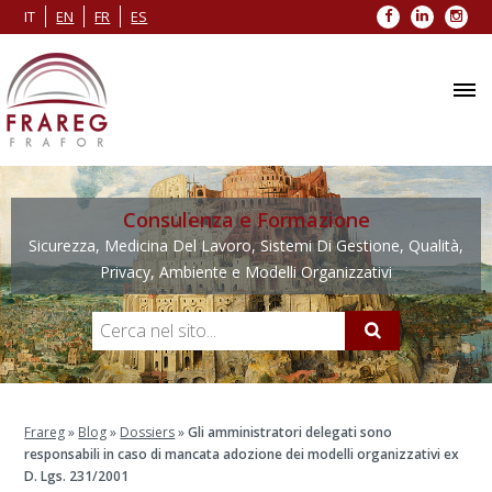
Facebook
LinkedIn
Inst
IT
EN
FR
ES
Consulenza e Formazione
Sicurezza, Medicina Del Lavoro, Sistemi Di Gestione, Qualità,
Privacy, Ambiente e Modelli Organizzativi
Frareg
»
Blog
»
Dossiers
»
Gli amministratori delegati sono
responsabili in caso di mancata adozione dei modelli organizzativi ex
D. Lgs. 231/2001