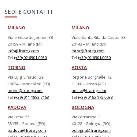
SEDI E CONTATTI
MILANO
MILANO
Viale Edoardo Jenner, 38
Viale Santa Rita da Cascia, 33
20159 – Milano (MI)
20143 – Milano (MI)
info@frareg.com
mi-sr@frareg.com
Tel
(+39) 02 6901.0030
Tel
(+39) 02 6901.0030
TORINO
AOSTA
Via Luigi Einaudi, 29
Regione Borgnalle, 12
10024 – Moncalieri (TO)
11100 – Aosta (AO)
torino@frareg.com
aosta@frareg.com
Tel
(+39) 011 1883.7163
Tel
(+39) 0165 175.6033
PADOVA
BOLOGNA
Via Istria, 55
Via Ferrarese, 3
35135 – Padova (PD)
40128 – Bologna (BO)
padova@frareg.com
bologna@frareg.com