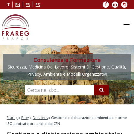
Facebook
LinkedIn
Inst
IT
EN
FR
ES
Consulenza e Formazione
Sicurezza, Medicina Del Lavoro, Sistemi Di Gestione, Qualità,
Privacy, Ambiente e Modelli Organizzativi
Frareg
»
Blog
»
Dossiers
»
Gestione e dichiarazione ambientale: norme
ISO adottate ora anche dal CEN