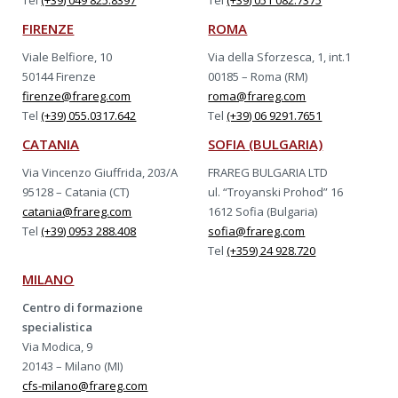
Tel
(+39) 049 825.8397
Tel
(+39) 051 082.7375
FIRENZE
ROMA
Viale Belfiore, 10
Via della Sforzesca, 1, int.1
50144 Firenze
00185 – Roma (RM)
firenze@frareg.com
roma@frareg.com
Tel
(+39) 055.0317.642
Tel
(+39) 06 9291.7651
CATANIA
SOFIA (BULGARIA)
Via Vincenzo Giuffrida, 203/A
FRAREG BULGARIA LTD
95128 – Catania (CT)
ul. “Troyanski Prohod” 16
catania@frareg.com
1612 Sofia (Bulgaria)
Tel
(+39) 0953 288.408
sofia@frareg.com
Tel
(+359) 24 928.720
MILANO
Centro di formazione
specialistica
Via Modica, 9
20143 – Milano (MI)
cfs-milano@frareg.com