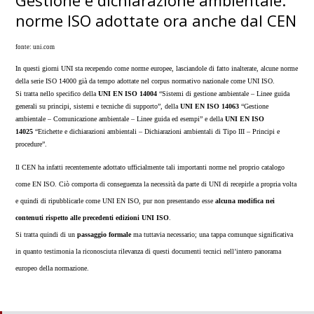
Gestione e dichiarazione ambientale:
norme ISO adottate ora anche dal CEN
fonte: uni.com
In questi giorni UNI sta recependo come norme europee, lasciandole di fatto inalterate, alcune norme
della serie ISO 14000 già da tempo adottate nel corpus normativo nazionale come UNI ISO.
Si tratta nello specifico della
UNI EN ISO 14004
“Sistemi di gestione ambientale – Linee guida
generali su principi, sistemi e tecniche di supporto”, della
UNI EN ISO 14063
“Gestione
ambientale – Comunicazione ambientale – Linee guida ed esempi” e della
UNI EN ISO
14025
“Etichette e dichiarazioni ambientali – Dichiarazioni ambientali di Tipo III – Principi e
procedure”.
Il CEN ha infatti recentemente adottato ufficialmente tali importanti norme nel proprio catalogo
come EN ISO. Ciò comporta di conseguenza la necessità da parte di UNI di recepirle a propria volta
e quindi di ripubblicarle come UNI EN ISO, pur non presentando esse
alcuna modifica nei
contenuti rispetto alle precedenti edizioni UNI ISO
.
Si tratta quindi di un
passaggio formale
ma tuttavia necessario; una tappa comunque significativa
in quanto testimonia la riconosciuta rilevanza di questi documenti tecnici nell’intero panorama
europeo della normazione.