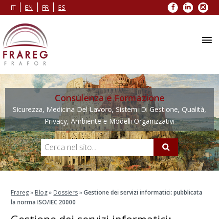
Facebook
LinkedIn
Inst
IT
EN
FR
ES
Consulenza e Formazione
Sicurezza, Medicina Del Lavoro, Sistemi Di Gestione, Qualità,
Privacy, Ambiente e Modelli Organizzativi
Frareg
»
Blog
»
Dossiers
»
Gestione dei servizi informatici: pubblicata
la norma ISO/IEC 20000