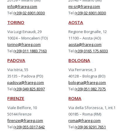
20159 – Milano (MI)
20143 – Milano (MI)
info@frareg.com
mi-sr@frareg.com
Tel
(+39) 02 6901.0030
Tel
(+39) 02 6901.0030
TORINO
AOSTA
Via Luigi Einaudi, 29
Regione Borgnalle, 12
10024 – Moncalieri (TO)
11100 – Aosta (AO)
torino@frareg.com
aosta@frareg.com
Tel
(+39) 011 1883.7163
Tel
(+39) 0165 175.6033
PADOVA
BOLOGNA
Via Istria, 55
Via Ferrarese, 3
35135 – Padova (PD)
40128 – Bologna (BO)
padova@frareg.com
bologna@frareg.com
Tel
(+39) 049 825.8397
Tel
(+39) 051 082.7375
FIRENZE
ROMA
Viale Belfiore, 10
Via della Sforzesca, 1, int.1
50144 Firenze
00185 – Roma (RM)
firenze@frareg.com
roma@frareg.com
Tel
(+39) 055.0317.642
Tel
(+39) 06 9291.7651