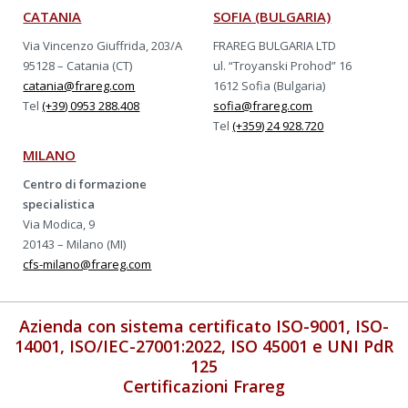
CATANIA
SOFIA (BULGARIA)
Via Vincenzo Giuffrida, 203/A
FRAREG BULGARIA LTD
95128 – Catania (CT)
ul. “Troyanski Prohod” 16
catania@frareg.com
1612 Sofia (Bulgaria)
Tel
(+39) 0953 288.408
sofia@frareg.com
Tel
(+359) 24 928.720
MILANO
Centro di formazione
specialistica
Via Modica, 9
20143 – Milano (MI)
cfs-milano@frareg.com
Azienda con sistema certificato ISO-9001, ISO-
14001, ISO/IEC-27001:2022, ISO 45001 e UNI PdR
125
Certificazioni Frareg