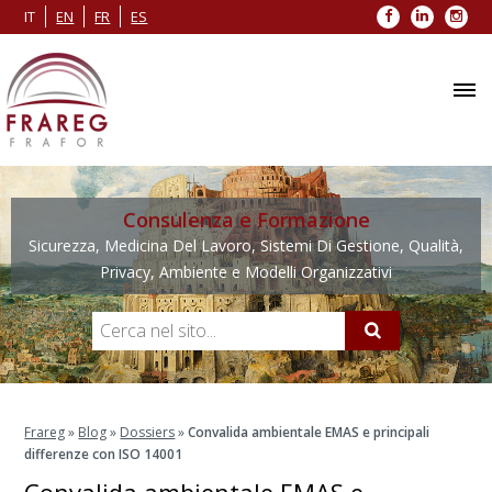
Facebook
LinkedIn
Inst
IT
EN
FR
ES
Consulenza e Formazione
Sicurezza, Medicina Del Lavoro, Sistemi Di Gestione, Qualità,
Privacy, Ambiente e Modelli Organizzativi
Frareg
»
Blog
»
Dossiers
»
Convalida ambientale EMAS e principali
differenze con ISO 14001