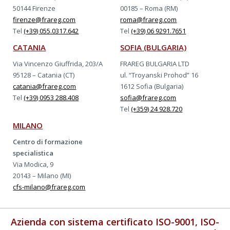
50144 Firenze
00185 – Roma (RM)
firenze@frareg.com
roma@frareg.com
Tel
(+39) 055.0317.642
Tel
(+39) 06 9291.7651
CATANIA
SOFIA (BULGARIA)
Via Vincenzo Giuffrida, 203/A
FRAREG BULGARIA LTD
95128 – Catania (CT)
ul. “Troyanski Prohod” 16
catania@frareg.com
1612 Sofia (Bulgaria)
Tel
(+39) 0953 288.408
sofia@frareg.com
Tel
(+359) 24 928.720
MILANO
Centro di formazione
specialistica
Via Modica, 9
20143 – Milano (MI)
cfs-milano@frareg.com
Azienda con sistema certificato ISO-9001, ISO-