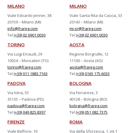
MILANO
MILANO
Viale Edoardo Jenner, 38
Viale Santa Rita da Cascia, 33
20159 – Milano (MI)
20143 – Milano (MI)
info@frareg.com
mi-sr@frareg.com
Tel
(+39) 02 6901.0030
Tel
(+39) 02 6901.0030
TORINO
AOSTA
Via Luigi Einaudi, 29
Regione Borgnalle, 12
10024 – Moncalieri (TO)
11100 – Aosta (AO)
torino@frareg.com
aosta@frareg.com
Tel
(+39) 011 1883.7163
Tel
(+39) 0165 175.6033
PADOVA
BOLOGNA
Via Istria, 55
Via Ferrarese, 3
35135 – Padova (PD)
40128 – Bologna (BO)
padova@frareg.com
bologna@frareg.com
Tel
(+39) 049 825.8397
Tel
(+39) 051 082.7375
FIRENZE
ROMA
Viale Belfiore, 10
Via della Sforzesca, 1, int.1