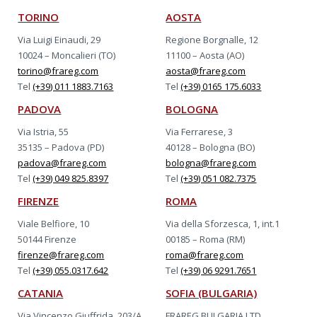
TORINO
AOSTA
Via Luigi Einaudi, 29
Regione Borgnalle, 12
10024 – Moncalieri (TO)
11100 – Aosta (AO)
torino@frareg.com
aosta@frareg.com
Tel
(+39) 011 1883.7163
Tel
(+39) 0165 175.6033
PADOVA
BOLOGNA
Via Istria, 55
Via Ferrarese, 3
35135 – Padova (PD)
40128 – Bologna (BO)
padova@frareg.com
bologna@frareg.com
Tel
(+39) 049 825.8397
Tel
(+39) 051 082.7375
FIRENZE
ROMA
Viale Belfiore, 10
Via della Sforzesca, 1, int.1
50144 Firenze
00185 – Roma (RM)
firenze@frareg.com
roma@frareg.com
Tel
(+39) 055.0317.642
Tel
(+39) 06 9291.7651
CATANIA
SOFIA (BULGARIA)
Via Vincenzo Giuffrida, 203/A
FRAREG BULGARIA LTD