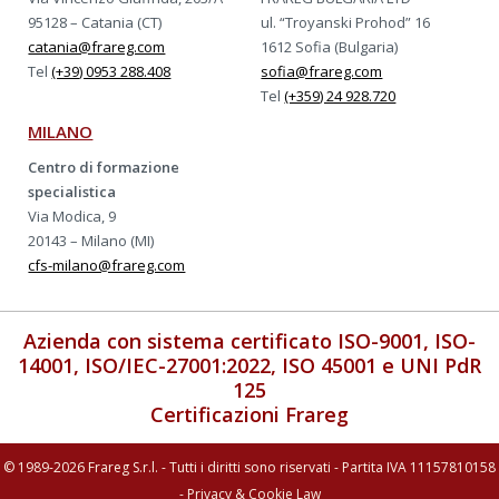
95128 – Catania (CT)
ul. “Troyanski Prohod” 16
catania@frareg.com
1612 Sofia (Bulgaria)
Tel
(+39) 0953 288.408
sofia@frareg.com
Tel
(+359) 24 928.720
MILANO
Centro di formazione
specialistica
Via Modica, 9
20143 – Milano (MI)
cfs-milano@frareg.com
Azienda con sistema certificato ISO-9001, ISO-
14001, ISO/IEC-27001:2022, ISO 45001 e UNI PdR
125
Certificazioni Frareg
© 1989-2026 Frareg S.r.l. - Tutti i diritti sono riservati - Partita IVA 11157810158
-
Privacy & Cookie Law