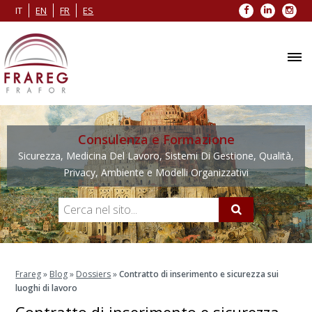
Facebook
LinkedIn
Inst
IT
EN
FR
ES
Consulenza e Formazione
Sicurezza, Medicina Del Lavoro, Sistemi Di Gestione, Qualità,
Privacy, Ambiente e Modelli Organizzativi
Frareg
»
Blog
»
Dossiers
»
Contratto di inserimento e sicurezza sui
luoghi di lavoro