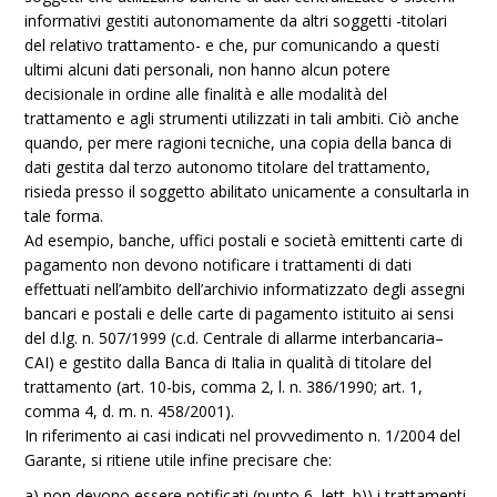
informativi gestiti autonomamente da altri soggetti -titolari
del relativo trattamento- e che, pur comunicando a questi
ultimi alcuni dati personali, non hanno alcun potere
decisionale in ordine alle finalità e alle modalità del
trattamento e agli strumenti utilizzati in tali ambiti. Ciò anche
quando, per mere ragioni tecniche, una copia della banca di
dati gestita dal terzo autonomo titolare del trattamento,
risieda presso il soggetto abilitato unicamente a consultarla in
tale forma.
Ad esempio, banche, uffici postali e società emittenti carte di
pagamento non devono notificare i trattamenti di dati
effettuati nell’ambito dell’archivio informatizzato degli assegni
bancari e postali e delle carte di pagamento istituito ai sensi
del d.lg. n. 507/1999 (c.d. Centrale di allarme interbancaria–
CAI) e gestito dalla Banca di Italia in qualità di titolare del
trattamento (art. 10-bis, comma 2, l. n. 386/1990; art. 1,
comma 4, d. m. n. 458/2001).
In riferimento ai casi indicati nel provvedimento n. 1/2004 del
Garante, si ritiene utile infine precisare che:
a) non devono essere notificati (punto 6, lett. b)) i trattamenti