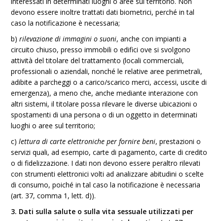
interessati in determinati luoghi o aree sul territorio. Non
devono essere inoltre trattati dati biometrici, perché in tal
caso la notificazione è necessaria;
b)
rilevazione di immagini o suoni
, anche con impianti a
circuito chiuso, presso immobili o edifici ove si svolgono
attività del titolare del trattamento (locali commerciali,
professionali o aziendali, nonché le relative aree perimetrali,
adibite a parcheggi o a carico/scarico merci, accessi, uscite di
emergenza), a meno che, anche mediante interazione con
altri sistemi, il titolare possa rilevare le diverse ubicazioni o
spostamenti di una persona o di un oggetto in determinati
luoghi o aree sul territorio;
c)
lettura di carte elettroniche per fornire beni
, prestazioni o
servizi quali, ad esempio, carte di pagamento, carte di credito
o di fidelizzazione. I dati non devono essere peraltro rilevati
con strumenti elettronici volti ad analizzare abitudini o scelte
di consumo, poiché in tal caso la notificazione è necessaria
(art. 37, comma 1, lett. d)).
3. Dati sulla salute o sulla vita sessuale utilizzati per