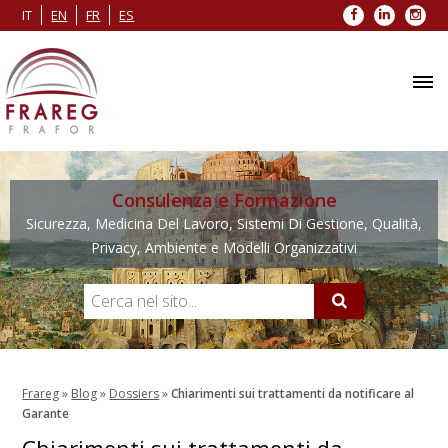
Facebook
LinkedIn
Inst
IT
EN
FR
ES
Consulenza e Formazione
Sicurezza, Medicina Del Lavoro, Sistemi Di Gestione, Qualità,
Privacy, Ambiente e Modelli Organizzativi
Frareg
»
Blog
»
Dossiers
»
Chiarimenti sui trattamenti da notificare al
Garante