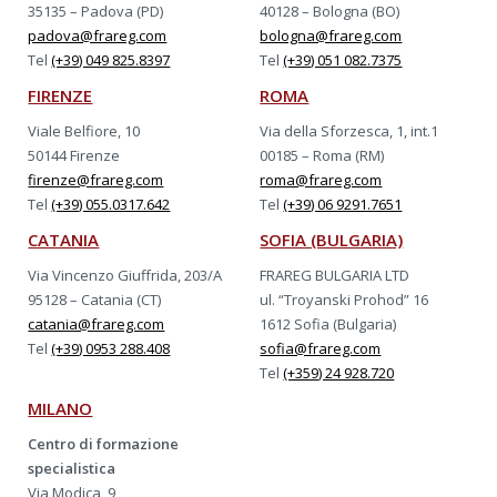
35135 – Padova (PD)
40128 – Bologna (BO)
padova@frareg.com
bologna@frareg.com
Tel
(+39) 049 825.8397
Tel
(+39) 051 082.7375
FIRENZE
ROMA
Viale Belfiore, 10
Via della Sforzesca, 1, int.1
50144 Firenze
00185 – Roma (RM)
firenze@frareg.com
roma@frareg.com
Tel
(+39) 055.0317.642
Tel
(+39) 06 9291.7651
CATANIA
SOFIA (BULGARIA)
Via Vincenzo Giuffrida, 203/A
FRAREG BULGARIA LTD
95128 – Catania (CT)
ul. “Troyanski Prohod” 16
catania@frareg.com
1612 Sofia (Bulgaria)
Tel
(+39) 0953 288.408
sofia@frareg.com
Tel
(+359) 24 928.720
MILANO
Centro di formazione
specialistica
Via Modica, 9