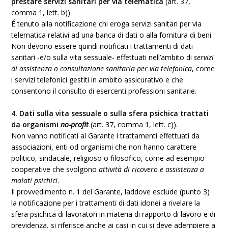
prestare servizi sanitari per via telematica
(art. 37,
comma 1, lett. b)).
É tenuto alla notificazione chi eroga servizi sanitari per via
telematica relativi ad una banca di dati o alla fornitura di beni.
Non devono essere quindi notificati i trattamenti di dati
sanitari -e/o sulla vita sessuale- effettuati nell’ambito di
servizi
di assistenza o consultazione sanitaria per via telefonica
, come
i servizi telefonici gestiti in ambito assicurativo e che
consentono il consulto di esercenti professioni sanitarie.
4. Dati sulla vita sessuale o sulla sfera psichica trattati
da organismi
no-profit
(art. 37, comma 1, lett. c)).
Non vanno notificati al Garante i trattamenti effettuati da
associazioni, enti od organismi che non hanno carattere
politico, sindacale, religioso o filosofico, come ad esempio
cooperative che svolgono
attività di ricovero e assistenza a
malati psichici
.
Il provvedimento n. 1 del Garante, laddove esclude (punto 3)
la notificazione per i trattamenti di dati idonei a rivelare la
sfera psichica di lavoratori in materia di rapporto di lavoro e di
previdenza, si riferisce anche ai casi in cui si deve adempiere a