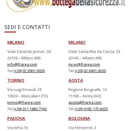
SEDI E CONTATTI
MILANO
MILANO
Viale Edoardo Jenner, 38
Viale Santa Rita da Cascia, 33
20159 – Milano (MI)
20143 – Milano (MI)
info@frareg.com
mi-sr@frareg.com
Tel
(+39) 02 6901.0030
Tel
(+39) 02 6901.0030
TORINO
AOSTA
Via Luigi Einaudi, 29
Regione Borgnalle, 12
10024 – Moncalieri (TO)
11100 – Aosta (AO)
torino@frareg.com
aosta@frareg.com
Tel
(+39) 011 1883.7163
Tel
(+39) 0165 175.6033
PADOVA
BOLOGNA
Via Istria, 55
Via Ferrarese, 3