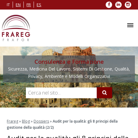
Facebook
LinkedIn
Inst
IT
EN
FR
ES
Consulenza e Formazione
Sicurezza, Medicina Del Lavoro, Sistemi Di Gestione, Qualità,
Privacy, Ambiente e Modelli Organizzativi
Frareg
»
Blog
»
Dossiers
»
Audit per la qualità: gli 8 principi della
gestione della qualità (2/2)