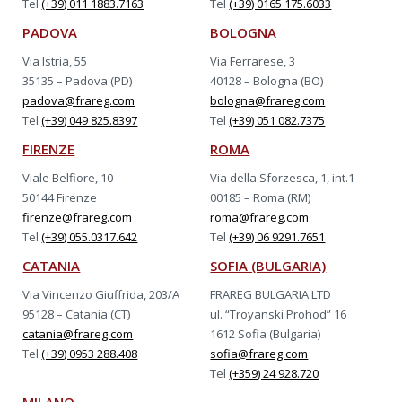
Tel
(+39) 011 1883.7163
Tel
(+39) 0165 175.6033
PADOVA
BOLOGNA
Via Istria, 55
Via Ferrarese, 3
35135 – Padova (PD)
40128 – Bologna (BO)
padova@frareg.com
bologna@frareg.com
Tel
(+39) 049 825.8397
Tel
(+39) 051 082.7375
FIRENZE
ROMA
Viale Belfiore, 10
Via della Sforzesca, 1, int.1
50144 Firenze
00185 – Roma (RM)
firenze@frareg.com
roma@frareg.com
Tel
(+39) 055.0317.642
Tel
(+39) 06 9291.7651
CATANIA
SOFIA (BULGARIA)
Via Vincenzo Giuffrida, 203/A
FRAREG BULGARIA LTD
95128 – Catania (CT)
ul. “Troyanski Prohod” 16
catania@frareg.com
1612 Sofia (Bulgaria)
Tel
(+39) 0953 288.408
sofia@frareg.com
Tel
(+359) 24 928.720