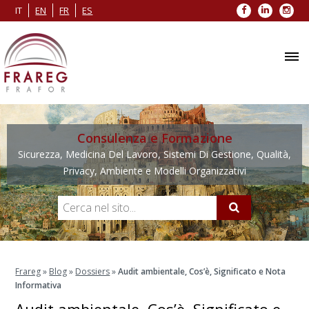
Facebook
LinkedIn
Inst
IT
EN
FR
ES
Consulenza e Formazione
Sicurezza, Medicina Del Lavoro, Sistemi Di Gestione, Qualità,
Privacy, Ambiente e Modelli Organizzativi
Frareg
»
Blog
»
Dossiers
»
Audit ambientale, Cos’è, Significato e Nota
Informativa