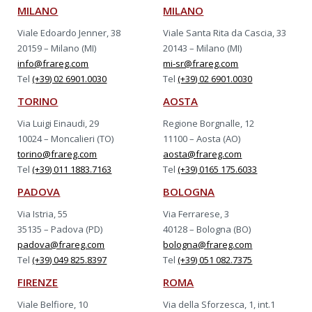
MILANO
MILANO
Viale Edoardo Jenner, 38
Viale Santa Rita da Cascia, 33
20159 – Milano (MI)
20143 – Milano (MI)
info@frareg.com
mi-sr@frareg.com
Tel
(+39) 02 6901.0030
Tel
(+39) 02 6901.0030
TORINO
AOSTA
Via Luigi Einaudi, 29
Regione Borgnalle, 12
10024 – Moncalieri (TO)
11100 – Aosta (AO)
torino@frareg.com
aosta@frareg.com
Tel
(+39) 011 1883.7163
Tel
(+39) 0165 175.6033
PADOVA
BOLOGNA
Via Istria, 55
Via Ferrarese, 3
35135 – Padova (PD)
40128 – Bologna (BO)
padova@frareg.com
bologna@frareg.com
Tel
(+39) 049 825.8397
Tel
(+39) 051 082.7375
FIRENZE
ROMA
Viale Belfiore, 10
Via della Sforzesca, 1, int.1