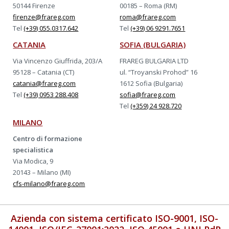
50144 Firenze
00185 – Roma (RM)
firenze@frareg.com
roma@frareg.com
Tel
(+39) 055.0317.642
Tel
(+39) 06 9291.7651
CATANIA
SOFIA (BULGARIA)
Via Vincenzo Giuffrida, 203/A
FRAREG BULGARIA LTD
95128 – Catania (CT)
ul. “Troyanski Prohod” 16
catania@frareg.com
1612 Sofia (Bulgaria)
Tel
(+39) 0953 288.408
sofia@frareg.com
Tel
(+359) 24 928.720
MILANO
Centro di formazione
specialistica
Via Modica, 9
20143 – Milano (MI)
cfs-milano@frareg.com
Azienda con sistema certificato ISO-9001, ISO-