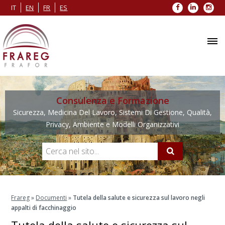
Facebook
LinkedIn
Inst
IT
EN
FR
ES
Consulenza e Formazione
Sicurezza, Medicina Del Lavoro, Sistemi Di Gestione, Qualità,
Privacy, Ambiente e Modelli Organizzativi
Frareg
»
Documenti
»
Tutela della salute e sicurezza sul lavoro negli
appalti di facchinaggio