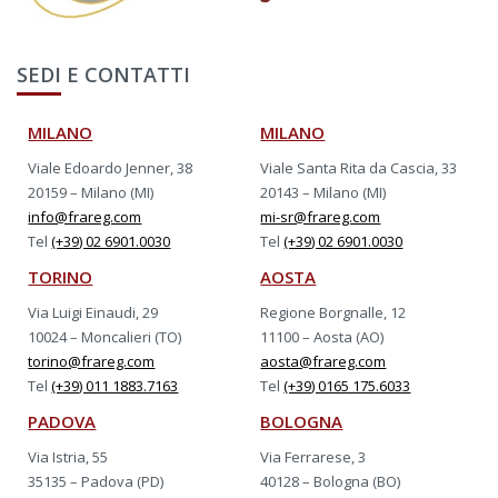
SEDI E CONTATTI
MILANO
MILANO
Viale Edoardo Jenner, 38
Viale Santa Rita da Cascia, 33
20159 – Milano (MI)
20143 – Milano (MI)
info@frareg.com
mi-sr@frareg.com
Tel
(+39) 02 6901.0030
Tel
(+39) 02 6901.0030
TORINO
AOSTA
Via Luigi Einaudi, 29
Regione Borgnalle, 12
10024 – Moncalieri (TO)
11100 – Aosta (AO)
torino@frareg.com
aosta@frareg.com
Tel
(+39) 011 1883.7163
Tel
(+39) 0165 175.6033
PADOVA
BOLOGNA
Via Istria, 55
Via Ferrarese, 3
35135 – Padova (PD)
40128 – Bologna (BO)