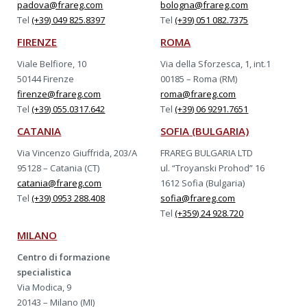
padova@frareg.com
bologna@frareg.com
Tel
(+39) 049 825.8397
Tel
(+39) 051 082.7375
FIRENZE
ROMA
Viale Belfiore, 10
Via della Sforzesca, 1, int.1
50144 Firenze
00185 – Roma (RM)
firenze@frareg.com
roma@frareg.com
Tel
(+39) 055.0317.642
Tel
(+39) 06 9291.7651
CATANIA
SOFIA (BULGARIA)
Via Vincenzo Giuffrida, 203/A
FRAREG BULGARIA LTD
95128 – Catania (CT)
ul. “Troyanski Prohod” 16
catania@frareg.com
1612 Sofia (Bulgaria)
Tel
(+39) 0953 288.408
sofia@frareg.com
Tel
(+359) 24 928.720
MILANO
Centro di formazione
specialistica
Via Modica, 9
20143 – Milano (MI)