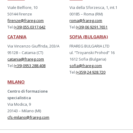
Viale Belfiore, 10
Via della Sforzesca, 1, int.1
50144 Firenze
00185 – Roma (RM)
firenze@frareg.com
roma@frareg.com
Tel
(+39) 055.0317.642
Tel
(+39) 06 9291.7651
CATANIA
SOFIA (BULGARIA)
Via Vincenzo Giuffrida, 203/A
FRAREG BULGARIA LTD
95128 – Catania (CT)
ul. “Troyanski Prohod” 16
catania@frareg.com
1612 Sofia (Bulgaria)
Tel
(+39) 0953 288.408
sofia@frareg.com
Tel
(+359) 24 928.720
MILANO
Centro di formazione
specialistica
Via Modica, 9
20143 – Milano (MI)
cfs-milano@frareg.com