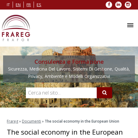
Facebook
LinkedIn
Inst
IT
EN
FR
ES
Consulenza e Formazione
Sicurezza, Medicina Del Lavoro, Sistemi Di Gestione, Qualità,
Privacy, Ambiente e Modelli Organizzativi
Frareg
»
Documenti
»
The social economy in the European Union
The social economy in the European