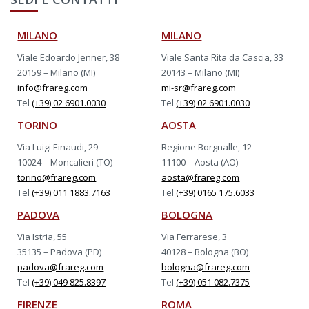
MILANO
MILANO
Viale Edoardo Jenner, 38
Viale Santa Rita da Cascia, 33
20159 – Milano (MI)
20143 – Milano (MI)
info@frareg.com
mi-sr@frareg.com
Tel
(+39) 02 6901.0030
Tel
(+39) 02 6901.0030
TORINO
AOSTA
Via Luigi Einaudi, 29
Regione Borgnalle, 12
10024 – Moncalieri (TO)
11100 – Aosta (AO)
torino@frareg.com
aosta@frareg.com
Tel
(+39) 011 1883.7163
Tel
(+39) 0165 175.6033
PADOVA
BOLOGNA
Via Istria, 55
Via Ferrarese, 3
35135 – Padova (PD)
40128 – Bologna (BO)
padova@frareg.com
bologna@frareg.com
Tel
(+39) 049 825.8397
Tel
(+39) 051 082.7375
FIRENZE
ROMA