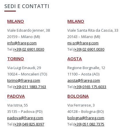
SEDI E CONTATTI
MILANO
MILANO
Viale Edoardo Jenner, 38
Viale Santa Rita da Cascia, 33
20159 – Milano (MI)
20143 – Milano (MI)
info@frareg.com
mi-sr@frareg.com
Tel
(+39) 02 6901.0030
Tel
(+39) 02 6901.0030
TORINO
AOSTA
Via Luigi Einaudi, 29
Regione Borgnalle, 12
10024 – Moncalieri (TO)
11100 – Aosta (AO)
torino@frareg.com
aosta@frareg.com
Tel
(+39) 011 1883.7163
Tel
(+39) 0165 175.6033
PADOVA
BOLOGNA
Via Istria, 55
Via Ferrarese, 3
35135 – Padova (PD)
40128 – Bologna (BO)
padova@frareg.com
bologna@frareg.com
Tel
(+39) 049 825.8397
Tel
(+39) 051 082.7375