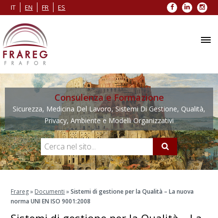
Facebook
LinkedIn
Inst
IT
EN
FR
ES
Consulenza e Formazione
Sicurezza, Medicina Del Lavoro, Sistemi Di Gestione, Qualità,
Privacy, Ambiente e Modelli Organizzativi
Frareg
»
Documenti
»
Sistemi di gestione per la Qualità – La nuova
norma UNI EN ISO 9001:2008