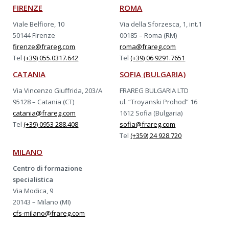
FIRENZE
ROMA
Viale Belfiore, 10
Via della Sforzesca, 1, int.1
50144 Firenze
00185 – Roma (RM)
firenze@frareg.com
roma@frareg.com
Tel
(+39) 055.0317.642
Tel
(+39) 06 9291.7651
CATANIA
SOFIA (BULGARIA)
Via Vincenzo Giuffrida, 203/A
FRAREG BULGARIA LTD
95128 – Catania (CT)
ul. “Troyanski Prohod” 16
catania@frareg.com
1612 Sofia (Bulgaria)
Tel
(+39) 0953 288.408
sofia@frareg.com
Tel
(+359) 24 928.720
MILANO
Centro di formazione
specialistica
Via Modica, 9
20143 – Milano (MI)
cfs-milano@frareg.com