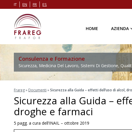
IT
EN
FR
ES
HOME
AZIENDA
Consulenza e Formazione
Sicurezza, Medicina Del Lavoro, Sistemi Di Gestione, Qualit
Frareg
»
Documenti
»
Sicurezza alla Guida – effetti dell’uso di alcol, d
Sicurezza alla Guida – effet
droghe e farmaci
5 pagg. a cura dell’INAIL – ottobre 2019