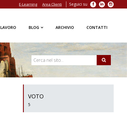
Seguici su
Facebook
LinkedIn
Instagra
E-Learning
Area Clienti
 LAVORO
BLOG
ARCHIVIO
CONTATTI
VOTO
5