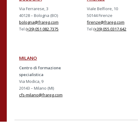
Via Ferrarese, 3
Viale Belfiore, 10
40128 – Bologna (BO)
50144 Firenze
bologna@frareg.com
firenze@frareg.com
Tel
(+39) 051 082.7375
Tel
(+39) 055.0317.642
MILANO
Centro di formazione
specialistica
Via Modica, 9
20143 – Milano (MI)
cfs-milano@frareg.com
Azienda con sistema ce