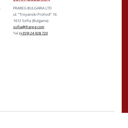
A
FRAREG BULGARIA LTD
ul. “Troyanski Prohod” 16
1612 Sofia (Bulgaria)
sofia@frareg.com
Tel
(+359) 24 928.720
ISO 45001 e UNI PdR 125