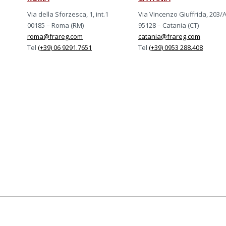
Via della Sforzesca, 1, int.1
Via Vincenzo Giuffrida, 203/
00185 – Roma (RM)
95128 – Catania (CT)
roma@frareg.com
catania@frareg.com
Tel
(+39) 06 9291.7651
Tel
(+39) 0953 288.408
rtificato ISO-9001, ISO-14001, ISO/IEC-27001:2022, 
Certificazioni Frareg