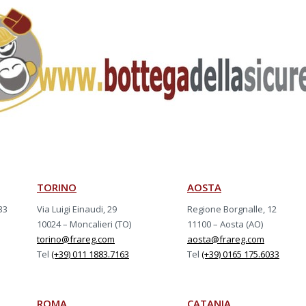
TORINO
AOSTA
33
Via Luigi Einaudi, 29
Regione Borgnalle, 12
10024 – Moncalieri (TO)
11100 – Aosta (AO)
torino@frareg.com
aosta@frareg.com
Tel
(+39) 011 1883.7163
Tel
(+39) 0165 175.6033
ROMA
CATANIA