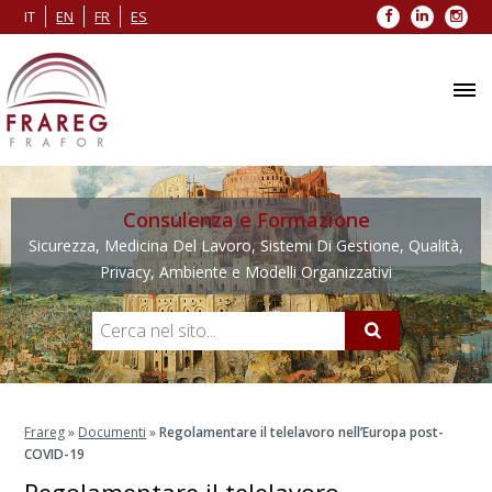
Facebook
LinkedIn
Inst
IT
EN
FR
ES
Consulenza e Formazione
Sicurezza, Medicina Del Lavoro, Sistemi Di Gestione, Qualità,
Privacy, Ambiente e Modelli Organizzativi
Frareg
»
Documenti
»
Regolamentare il telelavoro nell’Europa post-
COVID-19