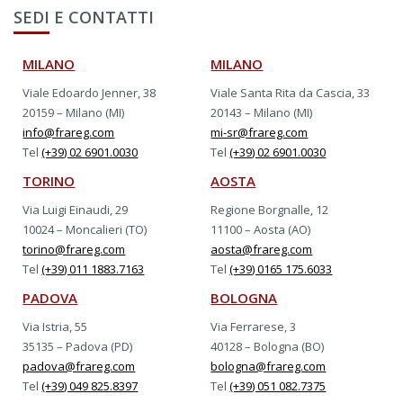
SEDI E CONTATTI
MILANO
MILANO
Viale Edoardo Jenner, 38
Viale Santa Rita da Cascia, 33
20159 – Milano (MI)
20143 – Milano (MI)
info@frareg.com
mi-sr@frareg.com
Tel
(+39) 02 6901.0030
Tel
(+39) 02 6901.0030
TORINO
AOSTA
Via Luigi Einaudi, 29
Regione Borgnalle, 12
10024 – Moncalieri (TO)
11100 – Aosta (AO)
torino@frareg.com
aosta@frareg.com
Tel
(+39) 011 1883.7163
Tel
(+39) 0165 175.6033
PADOVA
BOLOGNA
Via Istria, 55
Via Ferrarese, 3
35135 – Padova (PD)
40128 – Bologna (BO)
padova@frareg.com
bologna@frareg.com
Tel
(+39) 049 825.8397
Tel
(+39) 051 082.7375