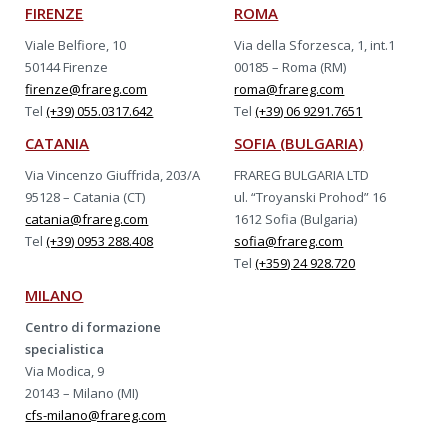
FIRENZE
ROMA
Viale Belfiore, 10
Via della Sforzesca, 1, int.1
50144 Firenze
00185 – Roma (RM)
firenze@frareg.com
roma@frareg.com
Tel
(+39) 055.0317.642
Tel
(+39) 06 9291.7651
CATANIA
SOFIA (BULGARIA)
Via Vincenzo Giuffrida, 203/A
FRAREG BULGARIA LTD
95128 – Catania (CT)
ul. “Troyanski Prohod” 16
catania@frareg.com
1612 Sofia (Bulgaria)
Tel
(+39) 0953 288.408
sofia@frareg.com
Tel
(+359) 24 928.720
MILANO
Centro di formazione
specialistica
Via Modica, 9
20143 – Milano (MI)
cfs-milano@frareg.com