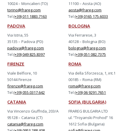
10024 – Moncalieri (TO)
11100 – Aosta (AO)
torino@frareg.com
aosta@frareg.com
Tel
(+39) 011 1883.7163
Tel
(+39) 0165 175.6033
PADOVA
BOLOGNA
Via Istria, 55
Via Ferrarese, 3
35135 – Padova (PD)
40128 – Bologna (BO)
padova@frareg.com
bologna@frareg.com
Tel
(+39) 049 825.8397
Tel
(+39) 051 082.7375
FIRENZE
ROMA
Viale Belfiore, 10
Via della Sforzesca, 1, int.1
50144 Firenze
00185 – Roma (RM)
firenze@frareg.com
roma@frareg.com
Tel
(+39) 055.0317.642
Tel
(+39) 06 9291.7651
CATANIA
SOFIA (BULGARIA)
Via Vincenzo Giuffrida, 203/A
FRAREG BULGARIA LTD
95128 – Catania (CT)
ul. “Troyanski Prohod” 16
catania@frareg.com
1612 Sofia (Bulgaria)
Tel
(+39) 0953 288.408
sofia@frareg.com