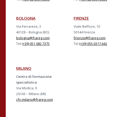
BOLOGNA
FIRENZE
Via Ferrarese, 3
Viale Belfiore, 10
40128 – Bologna (BO)
50144 Firenze
bologna@frareg.com
firenze@frareg.com
Tel
(+39) 051 082.7375
Tel
(+39) 055.0317.642
MILANO
Centro di formazione
specialistica
Via Modica, 9
20143 – Milano (MI)
cfs-milano@frareg.com