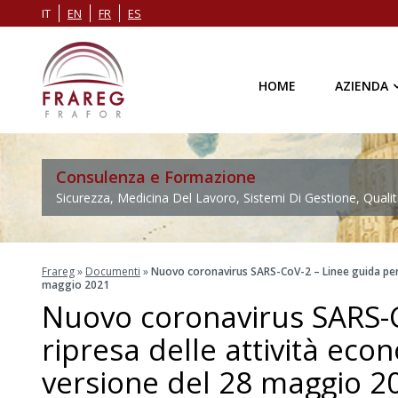
IT
EN
FR
ES
HOME
AZIENDA
Consulenza e Formazione
Sicurezza, Medicina Del Lavoro, Sistemi Di Gestione, Qualit
Frareg
»
Documenti
»
Nuovo coronavirus SARS-CoV-2 – Linee guida per l
maggio 2021
Nuovo coronavirus SARS-C
ripresa delle attività econ
versione del 28 maggio 2