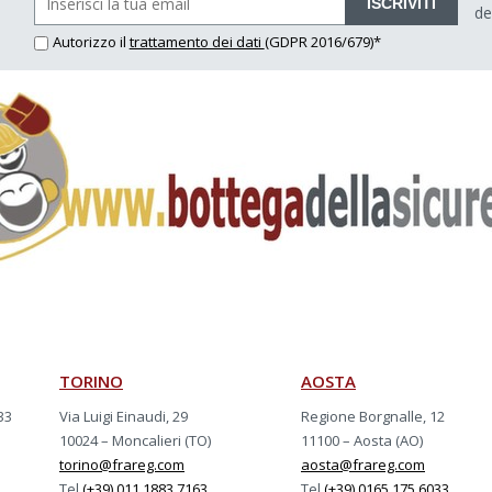
ISCRIVITI
de
Autorizzo il
trattamento dei dati
(GDPR 2016/679)*
TORINO
AOSTA
33
Via Luigi Einaudi, 29
Regione Borgnalle, 12
10024 – Moncalieri (TO)
11100 – Aosta (AO)
torino@frareg.com
aosta@frareg.com
Tel
(+39) 011 1883.7163
Tel
(+39) 0165 175.6033