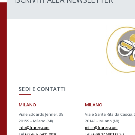
SEDI E CONTATTI
MILANO
MILANO
Viale Edoardo Jenner, 38
Viale Santa Rita da Cascia, 
20159 – Milano (MI)
20143 – Milano (MI)
info@frareg.com
mi-sr@frareg.com
Tel
(+39) 02 6901.0030
Tel
(+39) 02 6901.0030