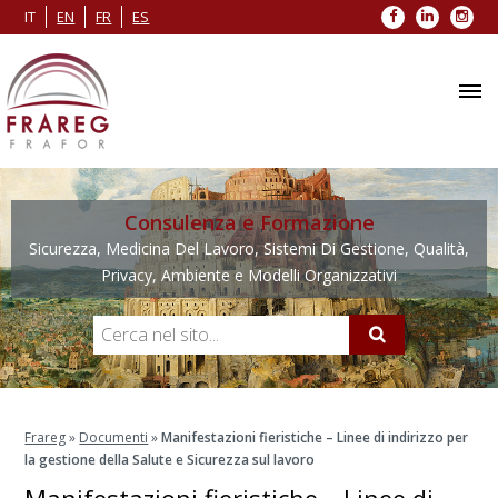
Facebook
LinkedIn
Inst
IT
EN
FR
ES
Consulenza e Formazione
Sicurezza, Medicina Del Lavoro, Sistemi Di Gestione, Qualità,
Privacy, Ambiente e Modelli Organizzativi
Frareg
»
Documenti
»
Manifestazioni fieristiche – Linee di indirizzo per
la gestione della Salute e Sicurezza sul lavoro