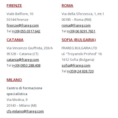
FIRENZE
ROMA
Viale Belfiore, 10
Via della Sforzesca, 1, int.1
50144 Firenze
00185 – Roma (RM)
firenze@frareg.com
roma@frareg.com
Tel
(+39) 055.0317.642
Tel
(+39) 06 9291.7651
CATANIA
SOFIA (BULGARIA)
Via Vincenzo Giuffrida, 203/A
FRAREG BULGARIA LTD
95128 – Catania (CT)
ul. “Troyanski Prohod” 16
catania@frareg.com
1612 Sofia (Bulgaria)
Tel
(+39) 0953 288.408
sofia@frareg.com
Tel
(+359) 24 928.720
MILANO
Centro di formazione
specialistica
Via Modica, 9
20143 – Milano (MI)
cfs-milano@frareg.com