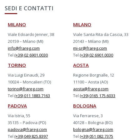
SEDI E CONTATTI
MILANO
MILANO
Viale Edoardo Jenner, 38
Viale Santa Rita da Cascia, 33
20159 – Milano (MI)
20143 – Milano (MI)
info@frareg.com
mi-sr@frareg.com
Tel
(+39) 02 6901.0030
Tel
(+39) 02 6901.0030
TORINO
AOSTA
Via Luigi Einaudi, 29
Regione Borgnalle, 12
10024 – Moncalieri (TO)
11100 – Aosta (AO)
torino@frareg.com
aosta@frareg.com
Tel
(+39) 011 1883.7163
Tel
(+39) 0165 175.6033
PADOVA
BOLOGNA
Via Istria, 55
Via Ferrarese, 3
35135 – Padova (PD)
40128 – Bologna (BO)
padova@frareg.com
bologna@frareg.com
Tel
(+39) 049 825.8397
Tel
(+39) 051 082.7375