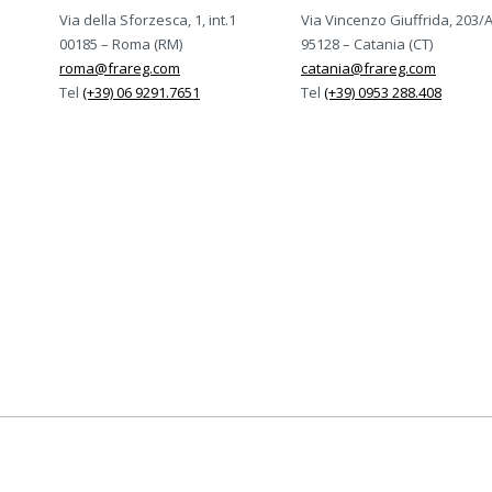
Via della Sforzesca, 1, int.1
Via Vincenzo Giuffrida, 203/
00185 – Roma (RM)
95128 – Catania (CT)
roma@frareg.com
catania@frareg.com
Tel
(+39) 06 9291.7651
Tel
(+39) 0953 288.408
rtificato ISO-9001, ISO-14001, ISO/IEC-27001:2022, 
Certificazioni Frareg