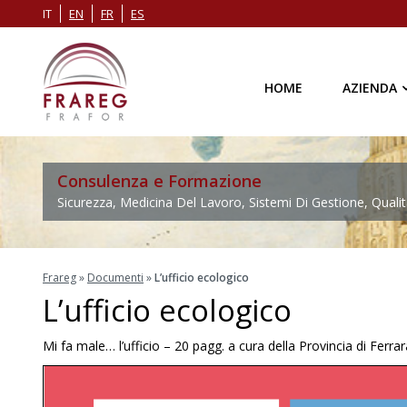
IT
EN
FR
ES
HOME
AZIENDA
Consulenza e Formazione
Sicurezza, Medicina Del Lavoro, Sistemi Di Gestione, Qualit
Frareg
»
Documenti
»
L’ufficio ecologico
L’ufficio ecologico
Mi fa male… l’ufficio – 20 pagg. a cura della Provincia di Ferr