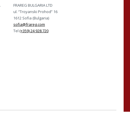
A
FRAREG BULGARIA LTD
ul. “Troyanski Prohod” 16
1612 Sofia (Bulgaria)
sofia@frareg.com
Tel
(+359) 24 928.720
ISO 45001 e UNI PdR 125