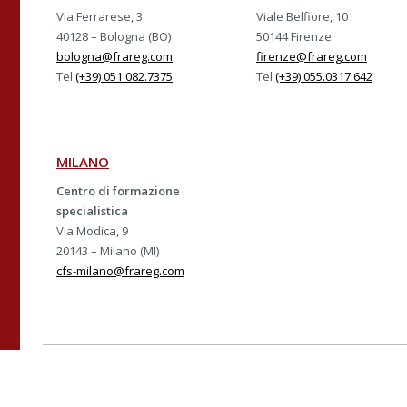
Via Ferrarese, 3
Viale Belfiore, 10
40128 – Bologna (BO)
50144 Firenze
bologna@frareg.com
firenze@frareg.com
Tel
(+39) 051 082.7375
Tel
(+39) 055.0317.642
MILANO
Centro di formazione
specialistica
Via Modica, 9
20143 – Milano (MI)
cfs-milano@frareg.com
Azienda con sistema ce