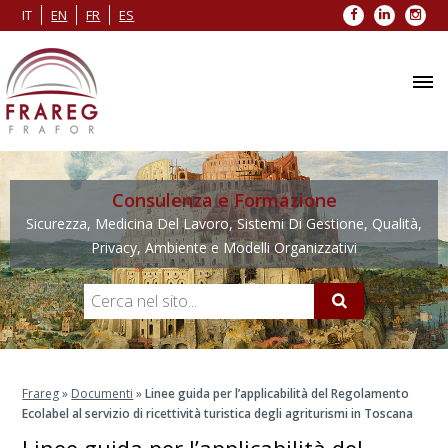
Facebook
LinkedIn
Inst
IT
EN
FR
ES
Consulenza e Formazione
Sicurezza, Medicina Del Lavoro, Sistemi Di Gestione, Qualità,
Privacy, Ambiente e Modelli Organizzativi
Frareg
»
Documenti
»
Linee guida per l’applicabilità del Regolamento
Ecolabel al servizio di ricettività turistica degli agriturismi in Toscana