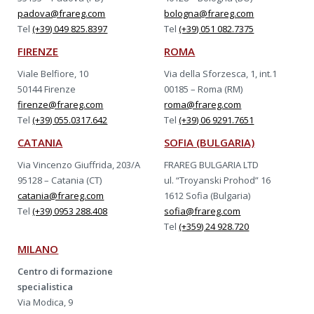
padova@frareg.com
bologna@frareg.com
Tel
(+39) 049 825.8397
Tel
(+39) 051 082.7375
FIRENZE
ROMA
Viale Belfiore, 10
Via della Sforzesca, 1, int.1
50144 Firenze
00185 – Roma (RM)
firenze@frareg.com
roma@frareg.com
Tel
(+39) 055.0317.642
Tel
(+39) 06 9291.7651
CATANIA
SOFIA (BULGARIA)
Via Vincenzo Giuffrida, 203/A
FRAREG BULGARIA LTD
95128 – Catania (CT)
ul. “Troyanski Prohod” 16
catania@frareg.com
1612 Sofia (Bulgaria)
Tel
(+39) 0953 288.408
sofia@frareg.com
Tel
(+359) 24 928.720
MILANO
Centro di formazione
specialistica
Via Modica, 9