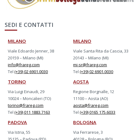
SEDI E CONTATTI
MILANO
MILANO
Viale Edoardo Jenner, 38
Viale Santa Rita da Cascia, 33
20159 – Milano (MI)
20143 – Milano (MI)
info@frareg.com
mi-sr@frareg.com
Tel
(+39) 02 6901.0030
Tel
(+39) 02 6901.0030
TORINO
AOSTA
Via Luigi Einaudi, 29
Regione Borgnalle, 12
10024 – Moncalieri (TO)
11100 – Aosta (AO)
torino@frareg.com
aosta@frareg.com
Tel
(+39) 011 1883.7163
Tel
(+39) 0165 175.6033
PADOVA
BOLOGNA
Via Istria, 55
Via Ferrarese, 3
35135 – Padova (PD)
40128 – Bologna (BO)