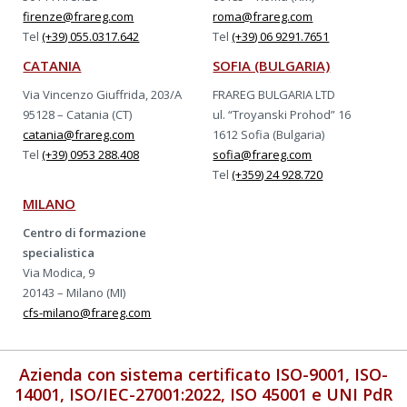
firenze@frareg.com
roma@frareg.com
Tel
(+39) 055.0317.642
Tel
(+39) 06 9291.7651
CATANIA
SOFIA (BULGARIA)
Via Vincenzo Giuffrida, 203/A
FRAREG BULGARIA LTD
95128 – Catania (CT)
ul. “Troyanski Prohod” 16
catania@frareg.com
1612 Sofia (Bulgaria)
Tel
(+39) 0953 288.408
sofia@frareg.com
Tel
(+359) 24 928.720
MILANO
Centro di formazione
specialistica
Via Modica, 9
20143 – Milano (MI)
cfs-milano@frareg.com
Azienda con sistema certificato ISO-9001, ISO-
14001, ISO/IEC-27001:2022, ISO 45001 e UNI PdR