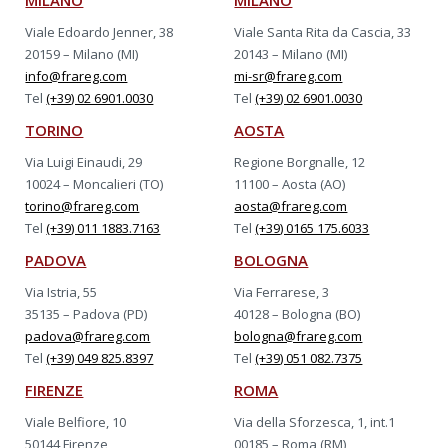
Viale Edoardo Jenner, 38
Viale Santa Rita da Cascia, 33
20159 – Milano (MI)
20143 – Milano (MI)
info@frareg.com
mi-sr@frareg.com
Tel
(+39) 02 6901.0030
Tel
(+39) 02 6901.0030
TORINO
AOSTA
Via Luigi Einaudi, 29
Regione Borgnalle, 12
10024 – Moncalieri (TO)
11100 – Aosta (AO)
torino@frareg.com
aosta@frareg.com
Tel
(+39) 011 1883.7163
Tel
(+39) 0165 175.6033
PADOVA
BOLOGNA
Via Istria, 55
Via Ferrarese, 3
35135 – Padova (PD)
40128 – Bologna (BO)
padova@frareg.com
bologna@frareg.com
Tel
(+39) 049 825.8397
Tel
(+39) 051 082.7375
FIRENZE
ROMA
Viale Belfiore, 10
Via della Sforzesca, 1, int.1
50144 Firenze
00185 – Roma (RM)