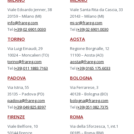
MILANO
MILANO
Viale Edoardo Jenner, 38
Viale Santa Rita da Cascia, 33
20159 – Milano (MI)
20143 – Milano (MI)
info@frareg.com
mi-sr@frareg.com
Tel
(+39) 02 6901.0030
Tel
(+39) 02 6901.0030
TORINO
AOSTA
Via Luigi Einaudi, 29
Regione Borgnalle, 12
10024 – Moncalieri (TO)
11100 – Aosta (AO)
torino@frareg.com
aosta@frareg.com
Tel
(+39) 011 1883.7163
Tel
(+39) 0165 175.6033
PADOVA
BOLOGNA
Via Istria, 55
Via Ferrarese, 3
35135 – Padova (PD)
40128 – Bologna (BO)
padova@frareg.com
bologna@frareg.com
Tel
(+39) 049 825.8397
Tel
(+39) 051 082.7375
FIRENZE
ROMA
Viale Belfiore, 10
Via della Sforzesca, 1, int.1
50144 Firenze
00185 – Roma (RM)