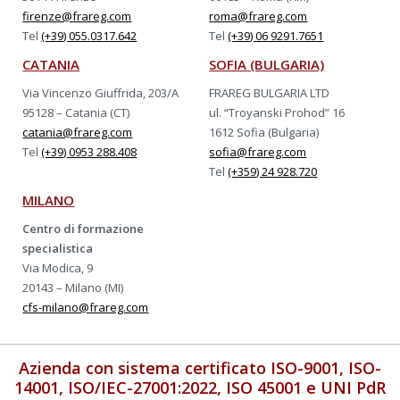
firenze@frareg.com
roma@frareg.com
Tel
(+39) 055.0317.642
Tel
(+39) 06 9291.7651
CATANIA
SOFIA (BULGARIA)
Via Vincenzo Giuffrida, 203/A
FRAREG BULGARIA LTD
95128 – Catania (CT)
ul. “Troyanski Prohod” 16
catania@frareg.com
1612 Sofia (Bulgaria)
Tel
(+39) 0953 288.408
sofia@frareg.com
Tel
(+359) 24 928.720
MILANO
Centro di formazione
specialistica
Via Modica, 9
20143 – Milano (MI)
cfs-milano@frareg.com
Azienda con sistema certificato ISO-9001, ISO-
14001, ISO/IEC-27001:2022, ISO 45001 e UNI PdR