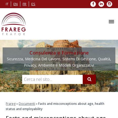
Facebook
LinkedIn
Inst
IT
EN
FR
ES
Consulenza e Formazione
Sicurezza, Medicina Del Lavoro, Sistemi Di Gestione, Qualità,
Privacy, Ambiente e Modelli Organizzativi
Frareg
»
Documenti
»
Facts and misconceptions about age, health
status and employability