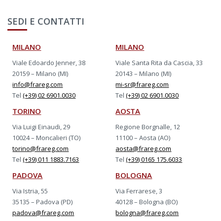
SEDI E CONTATTI
MILANO
MILANO
Viale Edoardo Jenner, 38
Viale Santa Rita da Cascia, 33
20159 – Milano (MI)
20143 – Milano (MI)
info@frareg.com
mi-sr@frareg.com
Tel
(+39) 02 6901.0030
Tel
(+39) 02 6901.0030
TORINO
AOSTA
Via Luigi Einaudi, 29
Regione Borgnalle, 12
10024 – Moncalieri (TO)
11100 – Aosta (AO)
torino@frareg.com
aosta@frareg.com
Tel
(+39) 011 1883.7163
Tel
(+39) 0165 175.6033
PADOVA
BOLOGNA
Via Istria, 55
Via Ferrarese, 3
35135 – Padova (PD)
40128 – Bologna (BO)
padova@frareg.com
bologna@frareg.com