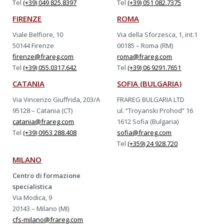
Tel
(+39) 049 825.8397
Tel
(+39) 051 082.7375
FIRENZE
ROMA
Viale Belfiore, 10
Via della Sforzesca, 1, int.1
50144 Firenze
00185 – Roma (RM)
firenze@frareg.com
roma@frareg.com
Tel
(+39) 055.0317.642
Tel
(+39) 06 9291.7651
CATANIA
SOFIA (BULGARIA)
Via Vincenzo Giuffrida, 203/A
FRAREG BULGARIA LTD
95128 – Catania (CT)
ul. “Troyanski Prohod” 16
catania@frareg.com
1612 Sofia (Bulgaria)
Tel
(+39) 0953 288.408
sofia@frareg.com
Tel
(+359) 24 928.720
MILANO
Centro di formazione
specialistica
Via Modica, 9
20143 – Milano (MI)
cfs-milano@frareg.com