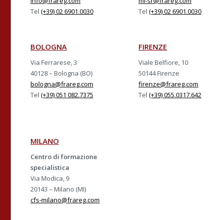
info@frareg.com
mi-sr@frareg.com
Tel
(+39) 02 6901.0030
Tel
(+39) 02 6901.0030
BOLOGNA
FIRENZE
Via Ferrarese, 3
Viale Belfiore, 10
40128 – Bologna (BO)
50144 Firenze
bologna@frareg.com
firenze@frareg.com
Tel
(+39) 051 082.7375
Tel
(+39) 055.0317.642
MILANO
Centro di formazione
specialistica
Via Modica, 9
20143 – Milano (MI)
cfs-milano@frareg.com