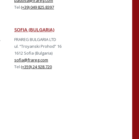
padova@frareg.com
Tel
(+39) 049 825.8397
SOFIA (BULGARIA)
A
FRAREG BULGARIA LTD
ul. “Troyanski Prohod” 16
1612 Sofia (Bulgaria)
sofia@frareg.com
Tel
(+359) 24 928.720