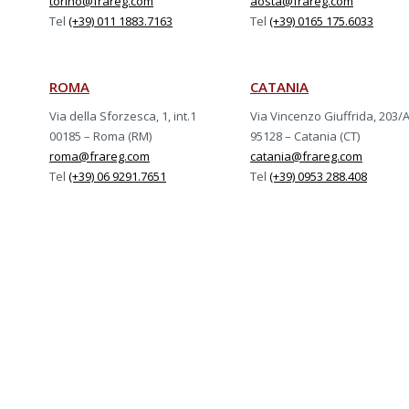
torino@frareg.com
aosta@frareg.com
Tel
(+39) 011 1883.7163
Tel
(+39) 0165 175.6033
ROMA
CATANIA
Via della Sforzesca, 1, int.1
Via Vincenzo Giuffrida, 203/
00185 – Roma (RM)
95128 – Catania (CT)
roma@frareg.com
catania@frareg.com
Tel
(+39) 06 9291.7651
Tel
(+39) 0953 288.408