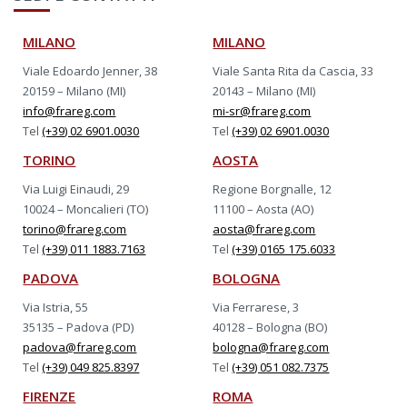
MILANO
MILANO
Viale Edoardo Jenner, 38
Viale Santa Rita da Cascia, 33
20159 – Milano (MI)
20143 – Milano (MI)
info@frareg.com
mi-sr@frareg.com
Tel
(+39) 02 6901.0030
Tel
(+39) 02 6901.0030
TORINO
AOSTA
Via Luigi Einaudi, 29
Regione Borgnalle, 12
10024 – Moncalieri (TO)
11100 – Aosta (AO)
torino@frareg.com
aosta@frareg.com
Tel
(+39) 011 1883.7163
Tel
(+39) 0165 175.6033
PADOVA
BOLOGNA
Via Istria, 55
Via Ferrarese, 3
35135 – Padova (PD)
40128 – Bologna (BO)
padova@frareg.com
bologna@frareg.com
Tel
(+39) 049 825.8397
Tel
(+39) 051 082.7375
FIRENZE
ROMA