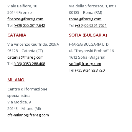
Viale Belfiore, 10
Via della Sforzesca, 1, int.1
50144 Firenze
00185 – Roma (RM)
firenze@frareg.com
roma@frareg.com
Tel
(+39) 055.0317.642
Tel
(+39) 06 9291.7651
CATANIA
SOFIA (BULGARIA)
Via Vincenzo Giuffrida, 203/A
FRAREG BULGARIA LTD
95128 – Catania (CT)
ul. “Troyanski Prohod” 16
catania@frareg.com
1612 Sofia (Bulgaria)
Tel
(+39) 0953 288.408
sofia@frareg.com
Tel
(+359) 24 928.720
MILANO
Centro di formazione
specialistica
Via Modica, 9
20143 – Milano (MI)
cfs-milano@frareg.com