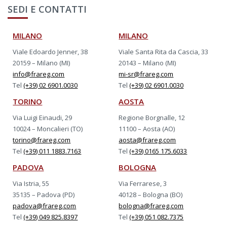
SEDI E CONTATTI
MILANO
MILANO
Viale Edoardo Jenner, 38
Viale Santa Rita da Cascia, 33
20159 – Milano (MI)
20143 – Milano (MI)
info@frareg.com
mi-sr@frareg.com
Tel
(+39) 02 6901.0030
Tel
(+39) 02 6901.0030
TORINO
AOSTA
Via Luigi Einaudi, 29
Regione Borgnalle, 12
10024 – Moncalieri (TO)
11100 – Aosta (AO)
torino@frareg.com
aosta@frareg.com
Tel
(+39) 011 1883.7163
Tel
(+39) 0165 175.6033
PADOVA
BOLOGNA
Via Istria, 55
Via Ferrarese, 3
35135 – Padova (PD)
40128 – Bologna (BO)
padova@frareg.com
bologna@frareg.com
Tel
(+39) 049 825.8397
Tel
(+39) 051 082.7375