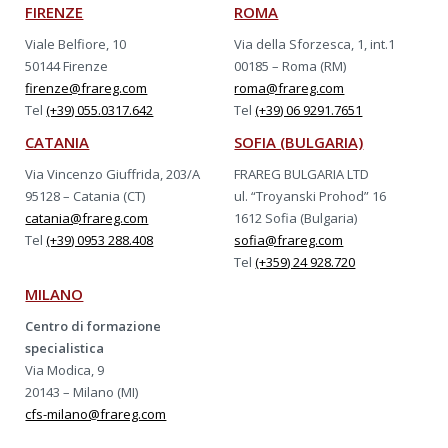
FIRENZE
ROMA
Viale Belfiore, 10
Via della Sforzesca, 1, int.1
50144 Firenze
00185 – Roma (RM)
firenze@frareg.com
roma@frareg.com
Tel
(+39) 055.0317.642
Tel
(+39) 06 9291.7651
CATANIA
SOFIA (BULGARIA)
Via Vincenzo Giuffrida, 203/A
FRAREG BULGARIA LTD
95128 – Catania (CT)
ul. “Troyanski Prohod” 16
catania@frareg.com
1612 Sofia (Bulgaria)
Tel
(+39) 0953 288.408
sofia@frareg.com
Tel
(+359) 24 928.720
MILANO
Centro di formazione
specialistica
Via Modica, 9
20143 – Milano (MI)
cfs-milano@frareg.com