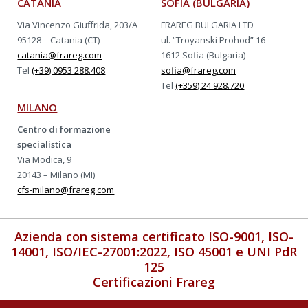
CATANIA
SOFIA (BULGARIA)
Via Vincenzo Giuffrida, 203/A
FRAREG BULGARIA LTD
95128 – Catania (CT)
ul. “Troyanski Prohod” 16
catania@frareg.com
1612 Sofia (Bulgaria)
Tel
(+39) 0953 288.408
sofia@frareg.com
Tel
(+359) 24 928.720
MILANO
Centro di formazione
specialistica
Via Modica, 9
20143 – Milano (MI)
cfs-milano@frareg.com
Azienda con sistema certificato ISO-9001, ISO-
14001, ISO/IEC-27001:2022, ISO 45001 e UNI PdR
125
Certificazioni Frareg