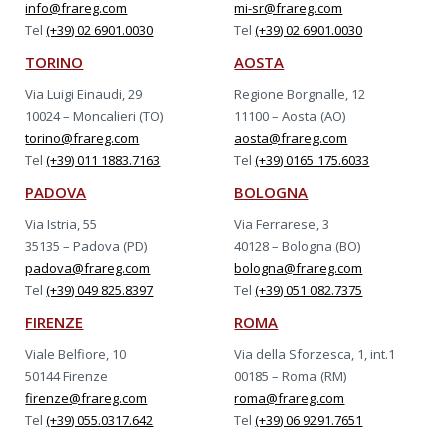
info@frareg.com
mi-sr@frareg.com
Tel
(+39) 02 6901.0030
Tel
(+39) 02 6901.0030
TORINO
AOSTA
Via Luigi Einaudi, 29
Regione Borgnalle, 12
10024 – Moncalieri (TO)
11100 – Aosta (AO)
torino@frareg.com
aosta@frareg.com
Tel
(+39) 011 1883.7163
Tel
(+39) 0165 175.6033
PADOVA
BOLOGNA
Via Istria, 55
Via Ferrarese, 3
35135 – Padova (PD)
40128 – Bologna (BO)
padova@frareg.com
bologna@frareg.com
Tel
(+39) 049 825.8397
Tel
(+39) 051 082.7375
FIRENZE
ROMA
Viale Belfiore, 10
Via della Sforzesca, 1, int.1
50144 Firenze
00185 – Roma (RM)
firenze@frareg.com
roma@frareg.com
Tel
(+39) 055.0317.642
Tel
(+39) 06 9291.7651