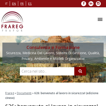
Facebook
LinkedIn
Inst
IT
EN
FR
ES
Consulenza e Formazione
Sicurezza, Medicina Del Lavoro, Sistemi Di Gestione, Qualità,
Privacy, Ambiente e Modelli Organizzativi
Frareg
»
Documenti
»
626: benvenuto al lavoro in sicurezza! (edizione
cinese)