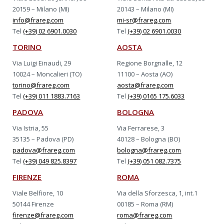
20159 – Milano (MI)
20143 – Milano (MI)
info@frareg.com
mi-sr@frareg.com
Tel
(+39) 02 6901.0030
Tel
(+39) 02 6901.0030
TORINO
AOSTA
Via Luigi Einaudi, 29
Regione Borgnalle, 12
10024 – Moncalieri (TO)
11100 – Aosta (AO)
torino@frareg.com
aosta@frareg.com
Tel
(+39) 011 1883.7163
Tel
(+39) 0165 175.6033
PADOVA
BOLOGNA
Via Istria, 55
Via Ferrarese, 3
35135 – Padova (PD)
40128 – Bologna (BO)
padova@frareg.com
bologna@frareg.com
Tel
(+39) 049 825.8397
Tel
(+39) 051 082.7375
FIRENZE
ROMA
Viale Belfiore, 10
Via della Sforzesca, 1, int.1
50144 Firenze
00185 – Roma (RM)
firenze@frareg.com
roma@frareg.com