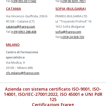
Tel
(+39) 055.0317.642
Tel
(+39) 06 9291.7651
CATANIA
SOFIA (BULGARIA)
Via Vincenzo Giuffrida, 203/A
FRAREG BULGARIA LTD
95128 – Catania (CT)
ul. “Troyanski Prohod” 16
catania@frareg.com
1612 Sofia (Bulgaria)
Tel
(+39) 0953 288.408
sofia@frareg.com
Tel
(+359) 24 928.720
MILANO
Centro di formazione
specialistica
Via Modica, 9
20143 – Milano (MI)
cfs-milano@frareg.com
Azienda con sistema certificato ISO-9001, ISO-
14001, ISO/IEC-27001:2022, ISO 45001 e UNI PdR
125
Certificazioni Frareg