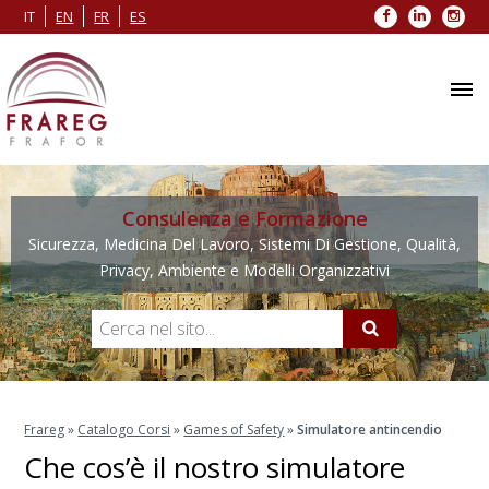
Facebook
LinkedIn
Inst
IT
EN
FR
ES
Consulenza e Formazione
Sicurezza, Medicina Del Lavoro, Sistemi Di Gestione, Qualità,
Privacy, Ambiente e Modelli Organizzativi
Frareg
»
Catalogo Corsi
»
Games of Safety
»
Simulatore antincendio
Che cos’è il nostro simulatore