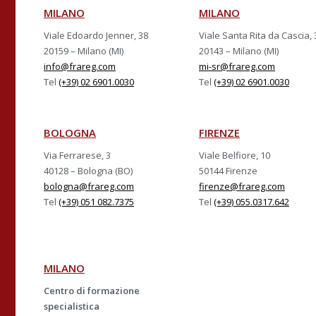
MILANO
MILANO
Viale Edoardo Jenner, 38
Viale Santa Rita da Cascia, 
20159 – Milano (MI)
20143 – Milano (MI)
info@frareg.com
mi-sr@frareg.com
Tel
(+39) 02 6901.0030
Tel
(+39) 02 6901.0030
BOLOGNA
FIRENZE
Via Ferrarese, 3
Viale Belfiore, 10
40128 – Bologna (BO)
50144 Firenze
bologna@frareg.com
firenze@frareg.com
Tel
(+39) 051 082.7375
Tel
(+39) 055.0317.642
MILANO
Centro di formazione
specialistica