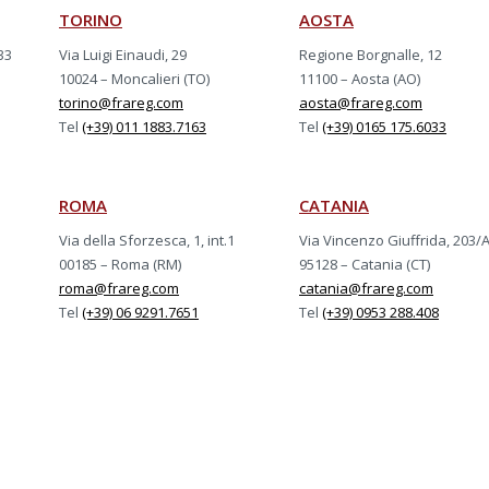
TORINO
AOSTA
33
Via Luigi Einaudi, 29
Regione Borgnalle, 12
10024 – Moncalieri (TO)
11100 – Aosta (AO)
torino@frareg.com
aosta@frareg.com
Tel
(+39) 011 1883.7163
Tel
(+39) 0165 175.6033
ROMA
CATANIA
Via della Sforzesca, 1, int.1
Via Vincenzo Giuffrida, 203/
00185 – Roma (RM)
95128 – Catania (CT)
roma@frareg.com
catania@frareg.com
Tel
(+39) 06 9291.7651
Tel
(+39) 0953 288.408