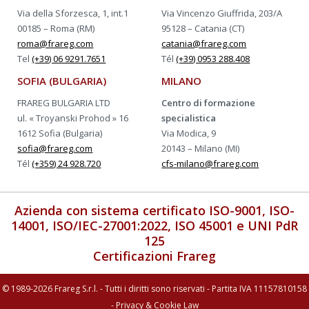
Via della Sforzesca, 1, int.1
Via Vincenzo Giuffrida, 203/A
00185 – Roma (RM)
95128 – Catania (CT)
roma@frareg.com
catania@frareg.com
Tel
(+39) 06 9291.7651
Tél
(+39) 0953 288.408
SOFIA (BULGARIA)
MILANO
FRAREG BULGARIA LTD
Centro di formazione
ul. « Troyanski Prohod » 16
specialistica
1612 Sofia (Bulgaria)
Via Modica, 9
sofia@frareg.com
20143 – Milano (MI)
Tél
(+359) 24 928.720
cfs-milano@frareg.com
Azienda con sistema certificato ISO-9001, ISO-
14001, ISO/IEC-27001:2022, ISO 45001 e UNI PdR
125
Certificazioni Frareg
© 1989-2026 Frareg S.r.l. - Tutti i diritti sono riservati - Partita IVA 11157810158
-
Privacy & Cookie Law