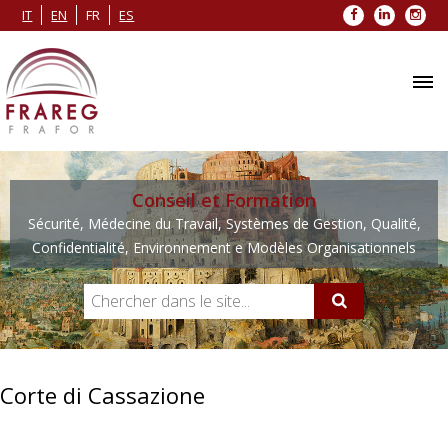
Facebook
LinkedIn
Inst
IT
EN
FR
ES
Conseil et Formation
Sécurité, Médecine du Travail, Systèmes de Gestion, Qualité,
Confidentialité, Environnement e Modèles Organisationnels
Corte di Cassazione