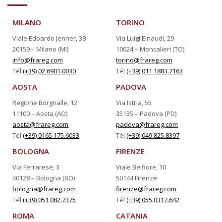
MILANO
TORINO
Viale Edoardo Jenner, 38
Via Luigi Einaudi, 29
20159 – Milano (MI)
10024 – Moncalieri (TO)
info@frareg.com
torino@frareg.com
Tél
(+39) 02 6901.0030
Tél
(+39) 011 1883.7163
AOSTA
PADOVA
Regione Borgnalle, 12
Via Istria, 55
11100 – Aosta (AO)
35135 – Padova (PD)
aosta@frareg.com
padova@frareg.com
Tel
(+39) 0165 175.6033
Tél
(+39) 049 825.8397
BOLOGNA
FIRENZE
Via Ferrarese, 3
Viale Belfiore, 10
40128 – Bologna (BO)
50144 Firenze
bologna@frareg.com
firenze@frareg.com
Tél
(+39) 051 082.7375
Tél
(+39) 055.0317.642
ROMA
CATANIA