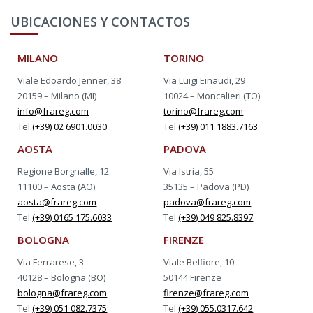
UBICACIONES Y CONTACTOS
MILANO
TORINO
Viale Edoardo Jenner, 38
Via Luigi Einaudi, 29
20159 – Milano (MI)
10024 – Moncalieri (TO)
info@frareg.com
torino@frareg.com
Tel
(+39) 02 6901.0030
Tel
(+39) 011 1883.7163
AOST
A
PADOVA
Regione Borgnalle, 12
Via Istria, 55
11100 – Aosta (AO)
35135 – Padova (PD)
aosta@frareg.com
padova@frareg.com
Tel
(+39) 0165 175.6033
Tel
(+39) 049 825.8397
BOLOGNA
FIRENZE
Via Ferrarese, 3
Viale Belfiore, 10
40128 – Bologna (BO)
50144 Firenze
bologna@frareg.com
firenze@frareg.com
Tel
(+39) 051 082.7375
Tel
(+39) 055.0317.642