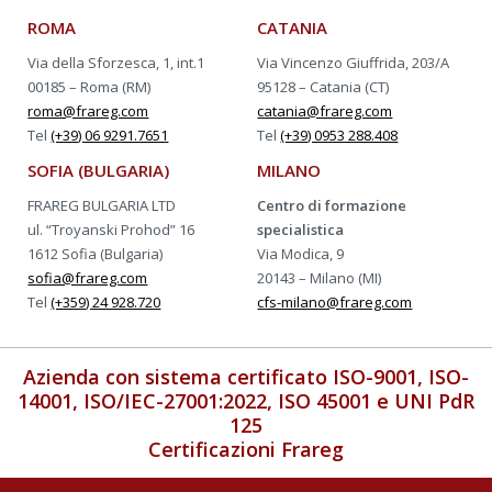
ROMA
CATANIA
Via della Sforzesca, 1, int.1
Via Vincenzo Giuffrida, 203/A
00185 – Roma (RM)
95128 – Catania (CT)
roma@frareg.com
catania@frareg.com
Tel
(+39) 06 9291.7651
Tel
(+39) 0953 288.408
SOFIA (BULGARIA)
MILANO
FRAREG BULGARIA LTD
Centro di formazione
ul. “Troyanski Prohod” 16
specialistica
1612 Sofia (Bulgaria)
Via Modica, 9
sofia@frareg.com
20143 – Milano (MI)
Tel
(+359) 24 928.720
cfs-milano@frareg.com
Azienda con sistema certificato ISO-9001, ISO-
14001, ISO/IEC-27001:2022, ISO 45001 e UNI PdR
125
Certificazioni Frareg